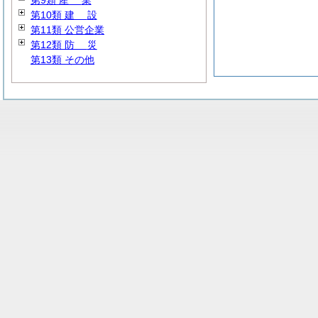
第9類
産
業
第10類
建
設
第11類 公営企業
第12類
防
災
第13類 その他