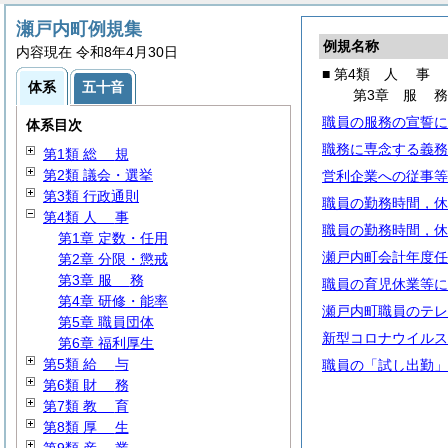
瀬戸内町例規集
例規名称
内容現在 令和8年4月30日
■ 第4類
人
事
体系
五十音
第3章
服
職員の服務の宣誓に
体系目次
職務に専念する義務
第1類
総
規
第2類 議会・選挙
営利企業への従事等
第3類 行政通則
職員の勤務時間，休
第4類
人
事
職員の勤務時間，休
第1章 定数・任用
瀬戸内町会計年度任
第2章 分限・懲戒
第3章
服
務
職員の育児休業等に
第4章 研修・能率
瀬戸内町職員のテレ
第5章 職員団体
新型コロナウイルス
第6章 福利厚生
第5類
給
与
職員の「試し出勤」
第6類
財
務
第7類
教
育
第8類
厚
生