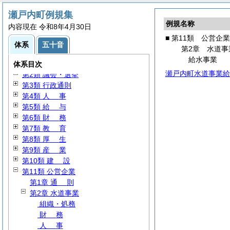
瀬戸内町例規集
例規名称
内容現在 令和8年4月30日
■ 第11類 公営企業
体系
五十音
第2章 水道事
給水事業
第1類
総
規
体系目次
瀬戸内町水道事業給
第2類 議会・選挙
第3類 行政通則
第4類
人
事
第5類
給
与
第6類
財
務
第7類
教
育
第8類
厚
生
第9類
産
業
第10類
建
設
第11類 公営企業
第1章
通
則
第2章 水道事業
組織・処務
財
務
人
事