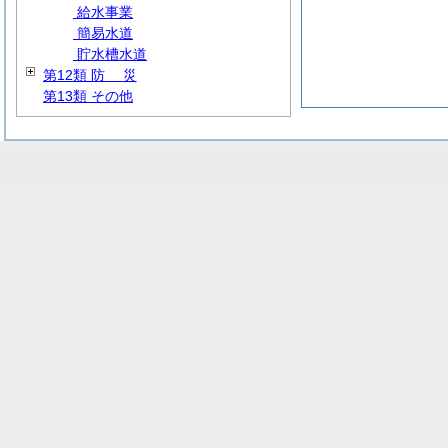
給水事業
簡易水道
貯水槽水道
第12類
防
災
第13類 その他