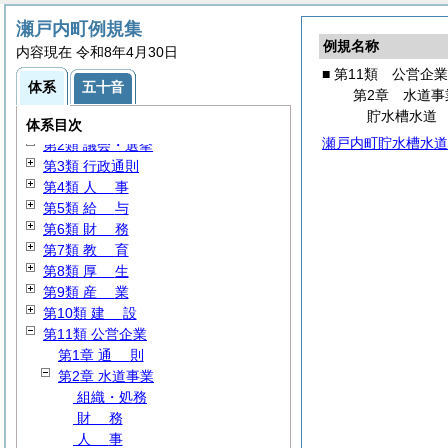
瀬戸内町例規集
例規名称
内容現在 令和8年4月30日
■ 第11類 公営企業
体系
五十音
第2章 水道事
貯水槽水道
第1類
総
規
体系目次
瀬戸内町貯水槽水道
第2類 議会・選挙
第3類 行政通則
第4類
人
事
第5類
給
与
第6類
財
務
第7類
教
育
第8類
厚
生
第9類
産
業
第10類
建
設
第11類 公営企業
第1章
通
則
第2章 水道事業
組織・処務
財
務
人
事