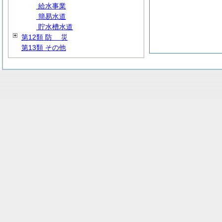
給水事業
簡易水道
貯水槽水道
第12類
防
災
第13類 その他