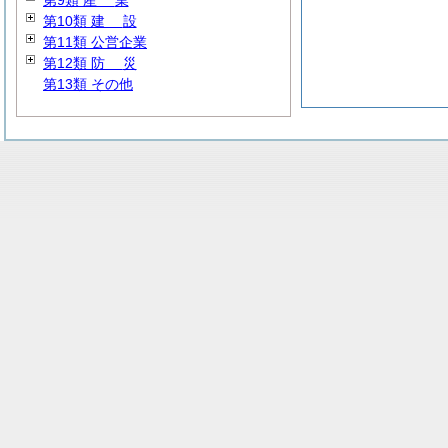
第9類
産
業
第10類
建
設
第11類 公営企業
第12類
防
災
第13類 その他