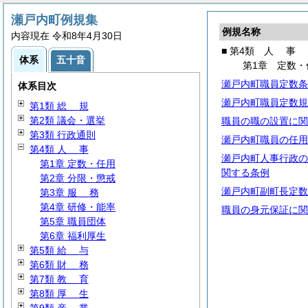
瀬戸内町例規集
例規名称
内容現在 令和8年4月30日
■ 第4類
人
事
体系
五十音
第1章 定数・
瀬戸内町職員定数条
体系目次
瀬戸内町職員定数規
第1類
総
規
第2類 議会・選挙
職員の職の設置に関
第3類 行政通則
瀬戸内町職員の任用
第4類
人
事
瀬戸内町人事行政の
第1章 定数・任用
関する条例
第2章 分限・懲戒
瀬戸内町副町長定数
第3章
服
務
第4章 研修・能率
職員の身元保証に関
第5章 職員団体
第6章 福利厚生
第5類
給
与
第6類
財
務
第7類
教
育
第8類
厚
生