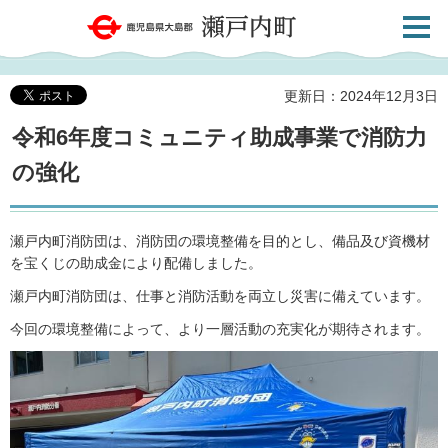
検索・
鹿児島県大島郡 瀬戸内町
共通メ
ニュー
更新日：2024年12月3日
令和6年度コミュニティ助成事業で消防力
の強化
瀬戸内町消防団は、消防団の環境整備を目的とし、備品及び資機材
を宝くじの助成金により配備しました。
瀬戸内町消防団は、仕事と消防活動を両立し災害に備えています。
今回の環境整備によって、より一層活動の充実化が期待されます。