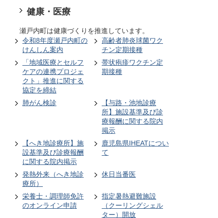
健康・医療
瀬戸内町は健康づくりを推進しています。
令和8年度瀬戸内町の
高齢者肺炎球菌ワク
けんしん案内
チン定期接種
「地域医療とセルフ
帯状疱疹ワクチン定
ケアの連携プロジェ
期接種
クト」推進に関する
協定を締結
肺がん検診
【与路・池地診療
所】施設基準及び診
療報酬に関する院内
掲示
【へき地診療所】施
鹿児島県IHEATについ
設基準及び診療報酬
て
に関する院内掲示
発熱外来（へき地診
休日当番医
療所）
栄養士・調理師免許
指定暑熱避難施設
のオンライン申請
（クーリングシェル
ター）開放