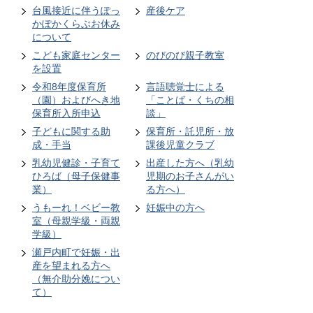
台風接近に伴うぽっ
産後ケア
かぽかくらぶお休み
について
こども家庭センター
のびのび親子教室
を設置
令和8年度保育所
言語聴覚士による
（園）およびへき地
「ことば・くちの相
保育所入所申込
談」
子どもに関する助
保育所・託児所・放
成・手当
課後児童クラブ
乳幼児健診・子育て
出産した方へ（乳幼
ひろば（母子保健事
児期のお子さんがい
業）
る方へ）
うもーれ！ベビー教
妊娠中の方へ
室（母親学級・両親
学級）
瀬戸内町で妊娠・出
産を望まれる方へ
（無介助分娩につい
て）