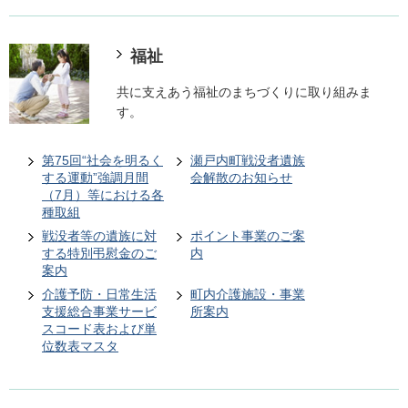
福祉
共に支えあう福祉のまちづくりに取り組みま
す。
第75回“社会を明るく
瀬戸内町戦没者遺族
する運動”強調月間
会解散のお知らせ
（7月）等における各
種取組
戦没者等の遺族に対
ポイント事業のご案
する特別弔慰金のご
内
案内
介護予防・日常生活
町内介護施設・事業
支援総合事業サービ
所案内
スコード表および単
位数表マスタ