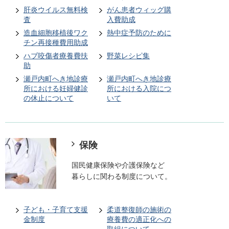
肝炎ウイルス無料検
がん患者ウィッグ購
査
入費助成
造血細胞移植後ワク
熱中症予防のために
チン再接種費用助成
ハブ咬傷者療養費扶
野菜レシピ集
助
瀬戸内町へき地診療
瀬戸内町へき地診療
所における妊婦健診
所における入院につ
の休止について
いて
保険
国民健康保険や介護保険など
暮らしに関わる制度について。
子ども・子育て支援
柔道整復師の施術の
金制度
療養費の適正化への
取組について