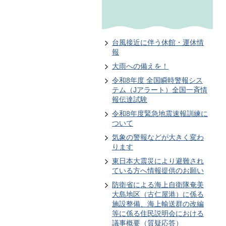
台風接近に伴う休館・運休情
報
大雨への備えを！
令和8年度 全国瞬時警報シス
テム（Jアラート）全国一斉情
報伝達試験
令和8年度緊急地震速報訓練に
ついて
気象の警報などが大きく変わ
ります
東日本大震災により避難され
ている方へ情報提供のお願い
防衛省による海上自衛隊奄美
大島地区（古仁屋港）に係る
施設整備、海上輸送群の改編
等に係る住民説明会における
議事概要（質疑応答）