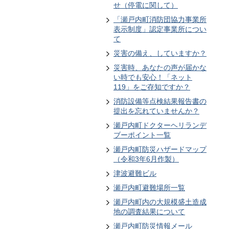
せ（停電に関して）
「瀬戸内町消防団協力事業所
表示制度」認定事業所につい
て
災害の備え、していますか？
災害時、あなたの声が届かな
い時でも安心！「ネット
119」をご存知ですか？
消防設備等点検結果報告書の
提出を忘れていませんか？
瀬戸内町ドクターヘリランデ
ブーポイント一覧
瀬戸内町防災ハザードマップ
（令和3年6月作製）
津波避難ビル
瀬戸内町避難場所一覧
瀬戸内町内の大規模盛土造成
地の調査結果について
瀬戸内町防災情報メール