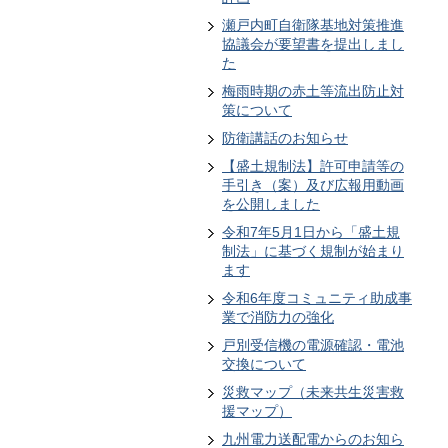
瀬戸内町自衛隊基地対策推進
協議会が要望書を提出しまし
た
梅雨時期の赤土等流出防止対
策について
防衛講話のお知らせ
【盛土規制法】許可申請等の
手引き（案）及び広報用動画
を公開しました
令和7年5月1日から「盛土規
制法」に基づく規制が始まり
ます
令和6年度コミュニティ助成事
業で消防力の強化
戸別受信機の電源確認・電池
交換について
災救マップ（未来共生災害救
援マップ）
九州電力送配電からのお知ら