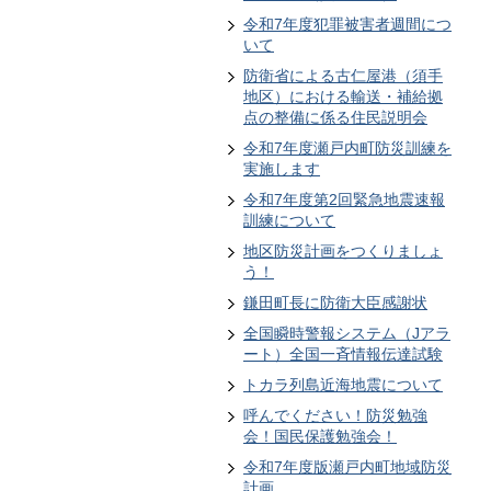
令和7年度犯罪被害者週間につ
いて
防衛省による古仁屋港（須手
地区）における輸送・補給拠
点の整備に係る住民説明会
令和7年度瀬戸内町防災訓練を
実施します
令和7年度第2回緊急地震速報
訓練について
地区防災計画をつくりましょ
う！
鎌田町長に防衛大臣感謝状
全国瞬時警報システム（Jアラ
ート）全国一斉情報伝達試験
トカラ列島近海地震について
呼んでください！防災勉強
会！国民保護勉強会！
令和7年度版瀬戸内町地域防災
計画