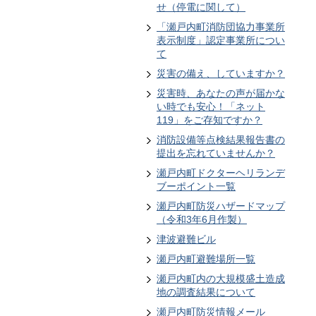
せ（停電に関して）
「瀬戸内町消防団協力事業所
表示制度」認定事業所につい
て
災害の備え、していますか？
災害時、あなたの声が届かな
い時でも安心！「ネット
119」をご存知ですか？
消防設備等点検結果報告書の
提出を忘れていませんか？
瀬戸内町ドクターヘリランデ
ブーポイント一覧
瀬戸内町防災ハザードマップ
（令和3年6月作製）
津波避難ビル
瀬戸内町避難場所一覧
瀬戸内町内の大規模盛土造成
地の調査結果について
瀬戸内町防災情報メール