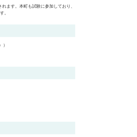
されます。本町も試験に参加しており、
す。
））