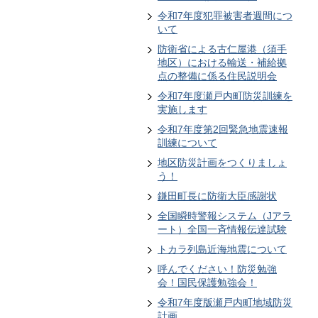
令和7年度犯罪被害者週間につ
いて
防衛省による古仁屋港（須手
地区）における輸送・補給拠
点の整備に係る住民説明会
令和7年度瀬戸内町防災訓練を
実施します
令和7年度第2回緊急地震速報
訓練について
地区防災計画をつくりましょ
う！
鎌田町長に防衛大臣感謝状
全国瞬時警報システム（Jアラ
ート）全国一斉情報伝達試験
トカラ列島近海地震について
呼んでください！防災勉強
会！国民保護勉強会！
令和7年度版瀬戸内町地域防災
計画