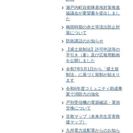
瀬戸内町自衛隊基地対策推進
協議会が要望書を提出しまし
た
梅雨時期の赤土等流出防止対
策について
防衛講話のお知らせ
【盛土規制法】許可申請等の
手引き（案）及び広報用動画
を公開しました
令和7年5月1日から「盛土規
制法」に基づく規制が始まり
ます
令和6年度コミュニティ助成事
業で消防力の強化
戸別受信機の電源確認・電池
交換について
災救マップ（未来共生災害救
援マップ）
九州電力送配電からのお知ら