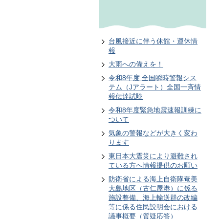
台風接近に伴う休館・運休情
報
大雨への備えを！
令和8年度 全国瞬時警報シス
テム（Jアラート）全国一斉情
報伝達試験
令和8年度緊急地震速報訓練に
ついて
気象の警報などが大きく変わ
ります
東日本大震災により避難され
ている方へ情報提供のお願い
防衛省による海上自衛隊奄美
大島地区（古仁屋港）に係る
施設整備、海上輸送群の改編
等に係る住民説明会における
議事概要（質疑応答）