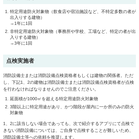
特定用途防火対象物（飲食店や宿泊施設など、不特定多数の者が
出入りする建物）
→1年に1回
非特定用途防火対象物（事務所や学校、工場など、特定の者が出
入りする建物）
→3年に1回
点検実施者
消防設備士または消防設備点検資格者もしくは建物の関係者。ただ
し、下記1、2の建物は消防設備士または消防設備点検資格者が点検
を行わなければなりませんのでご注意ください。
延面積が1000㎡を超える特定用途防火対象物
3階以上に特定用途があり、かつ階段が屋内に一か所のみの防火
対象物
1、2に該当しない場合であっても、次で紹介するアプリにて点検で
きない消防設備については、ご自身で点検することが難しいため、
消防設備士等への依頼を推奨します。