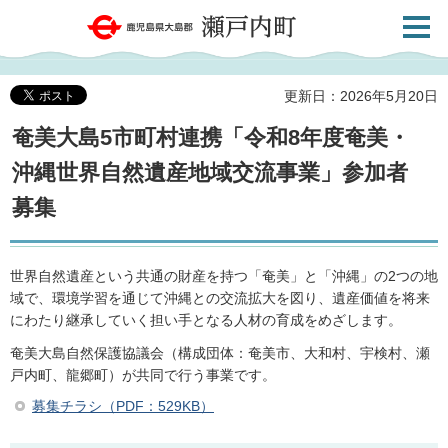
検索・
鹿児島県大島郡 瀬戸内町
共通メ
ニュー
更新日：2026年5月20日
奄美大島5市町村連携「令和8年度奄美・
沖縄世界自然遺産地域交流事業」参加者
募集
世界自然遺産という共通の財産を持つ「奄美」と「沖縄」の2つの地
域で、環境学習を通じて沖縄との交流拡大を図り、遺産価値を将来
にわたり継承していく担い手となる人材の育成をめざします。
奄美大島自然保護協議会（構成団体：奄美市、大和村、宇検村、瀬
戸内町、龍郷町）が共同で行う事業です。
募集チラシ（PDF：529KB）