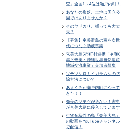
査」全国1～4位は瀬戸内町！
あなたの集落、土地は国立公
園ではありませんか？
そのヤドカリ、捕っても大丈
夫？
【募集】奄美群島の宝を次世
代につなぐ助成事業
奄美大島5市町村連携「令和8
年度奄美・沖縄世界自然遺産
地域交流事業」参加者募集
ソテツシロカイガラムシの防
除方法について
あまくろが瀬戸内町にやって
きた！！
奄美のソテツが危ない！害虫
が奄美大島に侵入しています
生物多様性の島「奄美大島」
の動画をYouTubeチャンネル
で配信！