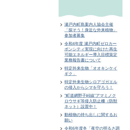
瀬戸内町島案内人協会主催
「探そう！身近な外来植物」
参加者募集
令和4年度 瀬戸内町ゼロカー
ボンシティ実現に向けた再生
可能エネルギー導入目標策定
業務報告書について
特定外来生物「オオキンケイ
ギク」
特定外来生物シロアゴガエル
の侵入からシマを守ろう！
”町道網野子峠線”アマミノク
ロウサギ等侵入防止柵（防獣
ネット）設置中！
動植物の持ち出しに関するお
願い
令和6年度冬「夜空の明るさ調