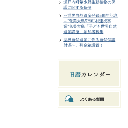
瀬戸内町希少野生動植物の保
護に関する条例
～世界自然遺産登録5周年記念
～“奄美大島5市町村連携事
業”奄美大島「子ども世界自然
遺産講座」参加者募集
世界自然遺産に係る自然保護
財源へ。募金箱設置！