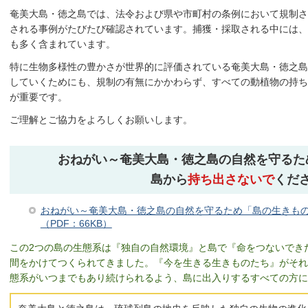
奄美大島・徳之島では、法令および県や市町村の条例において規制さ
される事例がたびたび確認されています。捕獲・採取される中には、
も多く含まれています。
特に生物多様性の豊かさが世界的に評価されている奄美大島・徳之島
していくためにも、規制の有無にかかわらず、すべての動植物の持ち
が重要です。
ご理解とご協力をよろしくお願いします。
おねがい～奄美大島・徳之島の自然を守るた
島から
持ち出さないで
くだ
おねがい～奄美大島・徳之島の自然を守るため「島の生きも
（PDF：66KB）
この2つの島の生態系は『独自の自然環境』と島で『命をつないでき
間をかけてつくられてきました。『今を生きる生きものたち』がそれ
態系がいつまでもあり続けられるよう、島に出入りするすべての方に