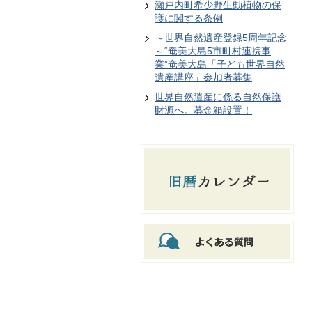
瀬戸内町希少野生動植物の保
護に関する条例
～世界自然遺産登録5周年記念
～“奄美大島5市町村連携事
業”奄美大島「子ども世界自然
遺産講座」参加者募集
世界自然遺産に係る自然保護
財源へ。募金箱設置！