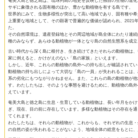
奄美大島と徳之島は、琉球列島の地史を反映した独自の生物の進化
サギに象徴される固有種のほか、豊かな動植物を有する島です。
世界的にみて、生物多様性が突出して高い地域であり、固有種や希
上重要な地域として、その顕著で普遍的な価値が認められ、2021
た。
その自然環境は、遺産登録地とその周辺地域が島全体にわたり連続
種のみならず、あらゆる動植物が一体となり島の自然生態系を成立
古い時代から深く島に根付き、生き続けてきたそれらの動植物は、
家に例えると、かけがえのない「島の家族」といえます。
しかし、近年、これらの動植物の島外への持ち出しが確認されてい
動植物の持ち出しによって大切な「島の一員」が失われることは、
系の劣化にもつながりかねません。また、これらの島の動植物が他
す。わたしたちは、そのような事態を避けるために、動植物の島外
えています。
奄美大島と徳之島に生息・生育している動植物は、長い年月をかけ
ぎ、現在、目の前に存在しています。多様な動植物はその存在を通
てくれます。
わたしたちは、それらの動植物が、これからも、それぞれの生息・
の自然の姿が失われることがないよう、地域全体の総意をもとに、