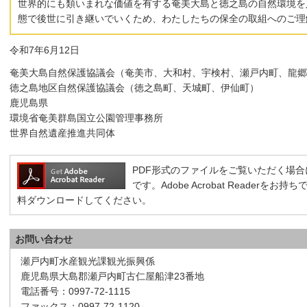
世界的にも類いまれな価値を有する奄美大島と徳之島の自然環境を
態で後世に引き継いでいくため、わたしたちの保全の取組へのご理
令和7年6月12日
奄美大島自然保護協議会（奄美市、大和村、宇検村、瀬戸内町、龍郷
徳之島地区自然保護協議会（徳之島町、天城町、伊仙町）
鹿児島県
環境省奄美群島国立公園管理事務所
世界自然遺産推進共同体
PDF形式のファイルをご覧いただく場合には、A
です。Adobe Acrobat Reader
料ダウンロードしてください。
お問い合わせ
瀬戸内町水産観光課観光振興係
鹿児島県大島郡瀬戸内町古仁屋船津23番地
電話番号：0997-72-1115
ファックス：0997-72-1120