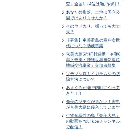
査」全国1～4位は瀬戸内町！
あなたの集落、土地は国立公
園ではありませんか？
そのヤドカリ、捕っても大丈
夫？
【募集】奄美群島の宝を次世
代につなぐ助成事業
奄美大島5市町村連携「令和8
年度奄美・沖縄世界自然遺産
地域交流事業」参加者募集
ソテツシロカイガラムシの防
除方法について
あまくろが瀬戸内町にやって
きた！！
奄美のソテツが危ない！害虫
が奄美大島に侵入しています
生物多様性の島「奄美大島」
の動画をYouTubeチャンネル
で配信！