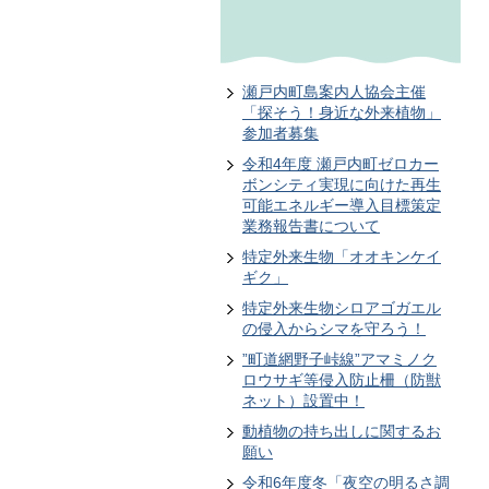
瀬戸内町島案内人協会主催
「探そう！身近な外来植物」
参加者募集
令和4年度 瀬戸内町ゼロカー
ボンシティ実現に向けた再生
可能エネルギー導入目標策定
業務報告書について
特定外来生物「オオキンケイ
ギク」
特定外来生物シロアゴガエル
の侵入からシマを守ろう！
”町道網野子峠線”アマミノク
ロウサギ等侵入防止柵（防獣
ネット）設置中！
動植物の持ち出しに関するお
願い
令和6年度冬「夜空の明るさ調