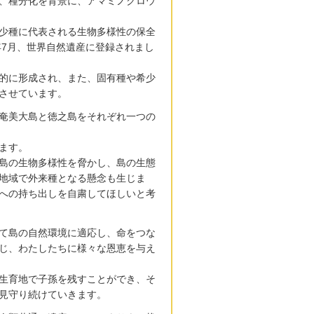
、種分化を背景に、アマミノクロウ
少種に代表される生物多様性の保全
年7月、世界自然遺産に登録されまし
的に形成され、また、固有種や希少
させています。
奄美大島と徳之島をそれぞれ一つの
ます。
島の生物多様性を脅かし、島の生態
地域で外来種となる懸念も生じま
への持ち出しを自粛してほしいと考
て島の自然環境に適応し、命をつな
じ、わたしたちに様々な恩恵を与え
生育地で子孫を残すことができ、そ
見守り続けていきます。