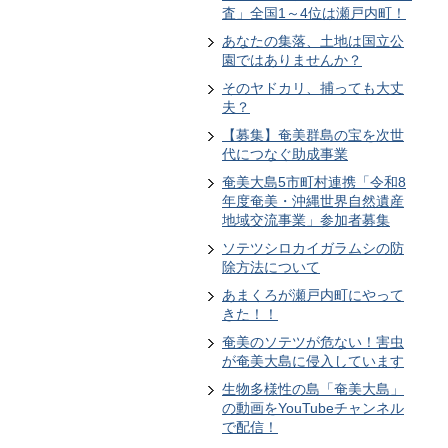
査」全国1～4位は瀬戸内町！
あなたの集落、土地は国立公
園ではありませんか？
そのヤドカリ、捕っても大丈
夫？
【募集】奄美群島の宝を次世
代につなぐ助成事業
奄美大島5市町村連携「令和8
年度奄美・沖縄世界自然遺産
地域交流事業」参加者募集
ソテツシロカイガラムシの防
除方法について
あまくろが瀬戸内町にやって
きた！！
奄美のソテツが危ない！害虫
が奄美大島に侵入しています
生物多様性の島「奄美大島」
の動画をYouTubeチャンネル
で配信！