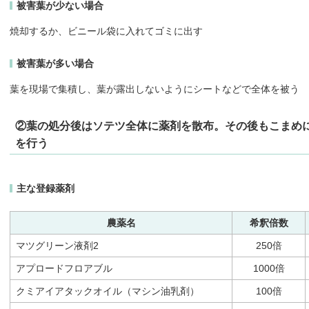
被害葉が少ない場合
焼却するか、ビニール袋に入れてゴミに出す
被害葉が多い場合
葉を現場で集積し、葉が露出しないようにシートなどで全体を被う
②葉の処分後はソテツ全体に薬剤を散布。その後もこまめ
を行う
主な登録薬剤
農薬名
希釈倍数
マツグリーン液剤2
250倍
アプロードフロアブル
1000倍
クミアイアタックオイル（マシン油乳剤）
100倍