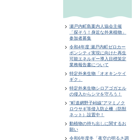
瀬戸内町島案内人協会主催
「探そう！身近な外来植物」
参加者募集
令和4年度 瀬戸内町ゼロカー
ボンシティ実現に向けた再生
可能エネルギー導入目標策定
業務報告書について
特定外来生物「オオキンケイ
ギク」
特定外来生物シロアゴガエル
の侵入からシマを守ろう！
”町道網野子峠線”アマミノク
ロウサギ等侵入防止柵（防獣
ネット）設置中！
動植物の持ち出しに関するお
願い
令和6年度冬「夜空の明るさ調