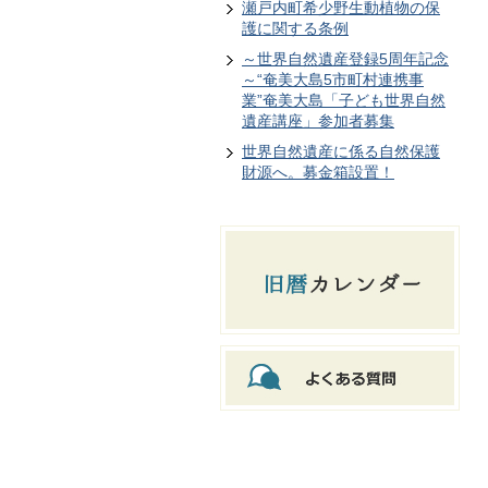
瀬戸内町希少野生動植物の保
護に関する条例
～世界自然遺産登録5周年記念
～“奄美大島5市町村連携事
業”奄美大島「子ども世界自然
遺産講座」参加者募集
世界自然遺産に係る自然保護
財源へ。募金箱設置！