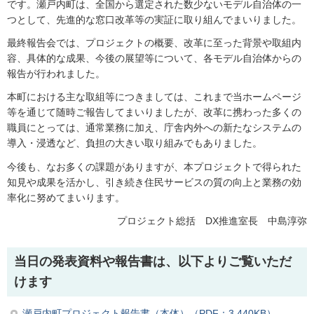
です。瀬戸内町は、全国から選定された数少ないモデル自治体の一
つとして、先進的な窓口改革等の実証に取り組んでまいりました。
最終報告会では、プロジェクトの概要、改革に至った背景や取組内
容、具体的な成果、今後の展望等について、各モデル自治体からの
報告が行われました。
本町における主な取組等につきましては、これまで当ホームページ
等を通じて随時ご報告してまいりましたが、改革に携わった多くの
職員にとっては、通常業務に加え、庁舎内外への新たなシステムの
導入・浸透など、負担の大きい取り組みでもありました。
今後も、なお多くの課題がありますが、本プロジェクトで得られた
知見や成果を活かし、引き続き住民サービスの質の向上と業務の効
率化に努めてまいります。
プロジェクト総括 DX推進室長 中島淳弥
当日の発表資料や報告書は、以下よりご覧いただ
けます
瀬戸内町プロジェクト報告書（本体）（PDF：3,440KB）