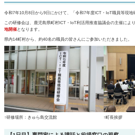
令和7年10月8日から9日にかけて、「令和7年度ICT・IoT職員等
この研修会は、鹿児島県町村ICT・IoT利活用推進協議会の主催によ
地開催
となります。
県内14町村から、約40名の職員の皆さんにご参加いただきました。
↑研修場所：きゅら島交流館 ↑町長挨拶
【1日目】専門家による講話と役場窓口の視察