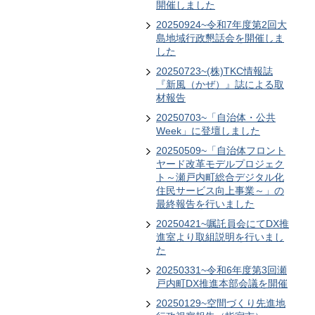
開催しました
20250924~令和7年度第2回大
島地域行政懇話会を開催しま
した
20250723~(株)TKC情報誌
『新風（かぜ）』誌による取
材報告
20250703~「自治体・公共
Week」に登壇しました
20250509~「自治体フロント
ヤード改革モデルプロジェク
ト～瀬戸内町総合デジタル化
住民サービス向上事業～」の
最終報告を行いました
20250421~嘱託員会にてDX推
進室より取組説明を行いまし
た
20250331~令和6年度第3回瀬
戸内町DX推進本部会議を開催
20250129~空間づくり先進地