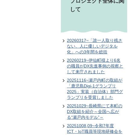
プロジェクト全体に関
して
20260317~「誰一人取り残さ
ない、人に優しいデジタル
化」への3年間を総括
20260219~伊仙町様より6名
の職員がDX先進事例の視察と
して来庁されました
20251116~瀬戸内町の取組が
「鹿児島Digi-1グランプリ
2025」実装（自治体）部門グ
ランプリを受賞しました
20251029~長崎県にて本町の
DX取組を紹介～全国へ広が
る“瀬戸内モデル”～
20251008,09~令和7年度
ICT・IoT職員等現地研修会を