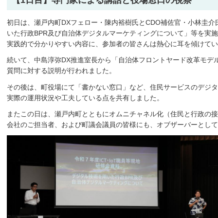
初日は、瀬戸内町DXフェロー・陳内裕樹氏とCDO補佐官・小林圭
いた行政BPR及び自治体デジタルマーケティングについて」等を実
実践的で分かりやすい内容に、参加者の皆さんは熱心に耳を傾けてい
続いて、中島淳弥DX推進室長から「自治体フロントヤード改革モデ
質問に対する説明が行われました。
その後は、町役場にて「書かない窓口」など、住民サービスのデジタ
実際の運用状況や工夫している点を共有しました。
またこの日は、瀬戸内町とともにオムニチャネル化（住民と行政の接
会社のご担当者、および町議会議員の皆様にも、オブザーバーとして