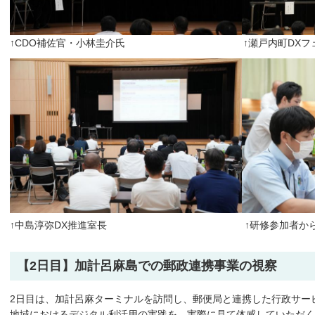
↑CDO補佐官・小林圭介氏 ↑瀬戸内町DXフェロ
↑中島淳弥DX推進室長 ↑研修参加者から
【2日目】加計呂麻島での郵政連携事業の視察
2日目は、加計呂麻ターミナルを訪問し、郵便局と連携した行政サー
地域におけるデジタル利活用の実践を、実際に見て体感していただ