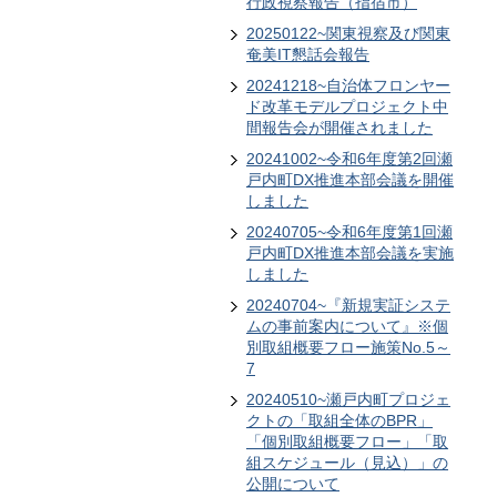
行政視察報告（指宿市）
20250122~関東視察及び関東
奄美IT懇話会報告
20241218~自治体フロンヤー
ド改革モデルプロジェクト中
間報告会が開催されました
20241002~令和6年度第2回瀬
戸内町DX推進本部会議を開催
しました
20240705~令和6年度第1回瀬
戸内町DX推進本部会議を実施
しました
20240704~『新規実証システ
ムの事前案内について』※個
別取組概要フロー施策No.5～
7
20240510~瀬戸内町プロジェ
クトの「取組全体のBPR」
「個別取組概要フロー」「取
組スケジュール（見込）」の
公開について