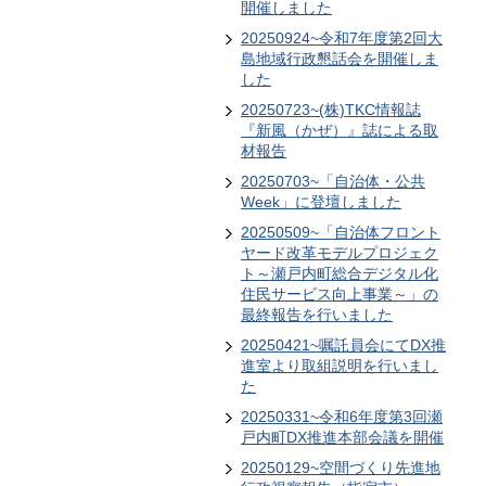
開催しました
20250924~令和7年度第2回大
島地域行政懇話会を開催しま
した
20250723~(株)TKC情報誌
『新風（かぜ）』誌による取
材報告
20250703~「自治体・公共
Week」に登壇しました
20250509~「自治体フロント
ヤード改革モデルプロジェク
ト～瀬戸内町総合デジタル化
住民サービス向上事業～」の
最終報告を行いました
20250421~嘱託員会にてDX推
進室より取組説明を行いまし
た
20250331~令和6年度第3回瀬
戸内町DX推進本部会議を開催
20250129~空間づくり先進地