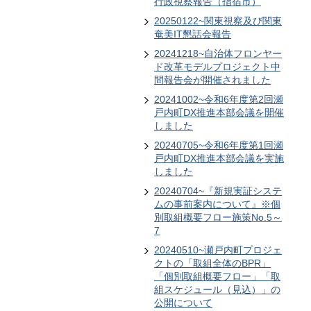
行政視察報告（指宿市）
20250122~関東視察及び関東
奄美IT懇話会報告
20241218~自治体フロンヤー
ド改革モデルプロジェクト中
間報告会が開催されました
20241002~令和6年度第2回瀬
戸内町DX推進本部会議を開催
しました
20240705~令和6年度第1回瀬
戸内町DX推進本部会議を実施
しました
20240704~『新規実証システ
ムの事前案内について』※個
別取組概要フロー施策No.5～
7
20240510~瀬戸内町プロジェ
クトの「取組全体のBPR」
「個別取組概要フロー」「取
組スケジュール（見込）」の
公開について