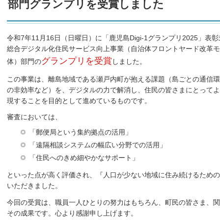
部門グランプリを受賞しました
令和7年11月16日（日曜日）に「鹿児島Digi-1グランプリ2025
総合デジタル化住民サービス向上事業（自治体フロントヤード改革モ
グランプリを受賞
体）部門の
しました。
この事業は、離島地域である瀬戸内町が抱える課題（島ごとの通信環
の非効率など）を、デジタルの力で解消し、住民の皆さまにとってよ
現することを目的として進めているものです。
審査においては、
「郵便局という集約拠点の活用」
「遠隔相談システムの幅広い分野での活用」
「住民へのきめ細やかなサポート」
といった点が高く評価され、『人口が少ない地域に住み続けるための
いただきました。
今回の受賞は、職員一人ひとりの努力はもちろん、町民の皆さま、関
その成果です。心より感謝申し上げます。