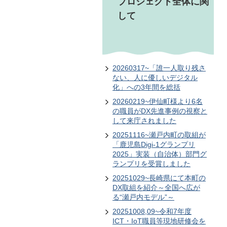
プロジェクト全体に関
して
20260317~「誰一人取り残さ
ない、人に優しいデジタル
化」への3年間を総括
20260219~伊仙町様より6名
の職員がDX先進事例の視察と
して来庁されました
20251116~瀬戸内町の取組が
「鹿児島Digi-1グランプリ
2025」実装（自治体）部門グ
ランプリを受賞しました
20251029~長崎県にて本町の
DX取組を紹介～全国へ広が
る“瀬戸内モデル”～
20251008,09~令和7年度
ICT・IoT職員等現地研修会を