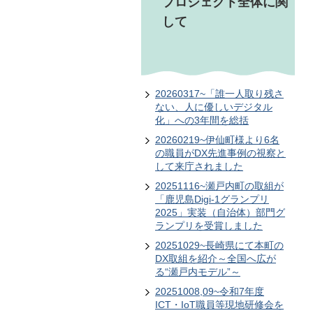
プロジェクト全体に関
して
20260317~「誰一人取り残さ
ない、人に優しいデジタル
化」への3年間を総括
20260219~伊仙町様より6名
の職員がDX先進事例の視察と
して来庁されました
20251116~瀬戸内町の取組が
「鹿児島Digi-1グランプリ
2025」実装（自治体）部門グ
ランプリを受賞しました
20251029~長崎県にて本町の
DX取組を紹介～全国へ広が
る“瀬戸内モデル”～
20251008,09~令和7年度
ICT・IoT職員等現地研修会を