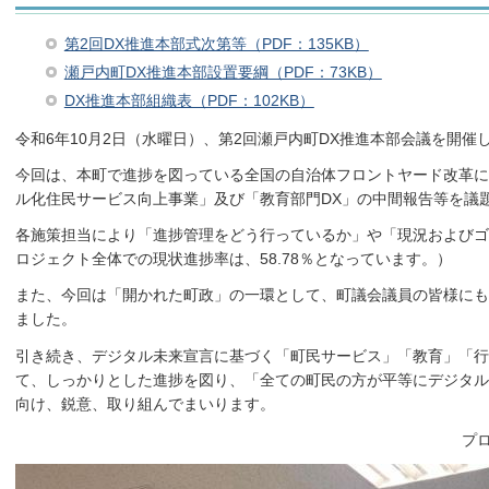
第2回DX推進本部式次第等（PDF：135KB）
瀬戸内町DX推進本部設置要綱（PDF：73KB）
DX推進本部組織表（PDF：102KB）
令和6年10月2日（水曜日）、第2回瀬戸内町DX推進本部会議を開催
今回は、本町で進捗を図っている全国の自治体フロントヤード改革に
ル化住民サービス向上事業」及び「教育部門DX」の中間報告等を議
各施策担当により「進捗管理をどう行っているか」や「現況およびゴ
ロジェクト全体での現状進捗率は、58.78％となっています。）
また、今回は「開かれた町政」の一環として、町議会議員の皆様にも
ました。
引き続き、デジタル未来宣言に基づく「町民サービス」「教育」「
て、しっかりとした進捗を図り、「全ての町民の方が平等にデジタル
向け、鋭意、取り組んでまいります。
プ