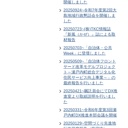
開催しました
20250924~令和7年度第2回大
島地域行政懇話会を開催しま
した
20250723~(株)TKC情報誌
『新風（かぜ）』誌による取
材報告
20250703~「自治体・公共
Week」に登壇しました
20250509~「自治体フロント
ヤード改革モデルプロジェク
ト～瀬戸内町総合デジタル化
住民サービス向上事業～」の
最終報告を行いました
20250421~嘱託員会にてDX推
進室より取組説明を行いまし
た
20250331~令和6年度第3回瀬
戸内町DX推進本部会議を開催
20250129~空間づくり先進地