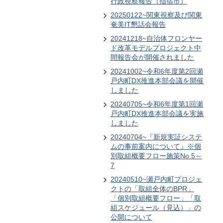
行政視察報告（指宿市）
20250122~関東視察及び関東
奄美IT懇話会報告
20241218~自治体フロンヤー
ド改革モデルプロジェクト中
間報告会が開催されました
20241002~令和6年度第2回瀬
戸内町DX推進本部会議を開催
しました
20240705~令和6年度第1回瀬
戸内町DX推進本部会議を実施
しました
20240704~『新規実証システ
ムの事前案内について』※個
別取組概要フロー施策No.5～
7
20240510~瀬戸内町プロジェ
クトの「取組全体のBPR」
「個別取組概要フロー」「取
組スケジュール（見込）」の
公開について