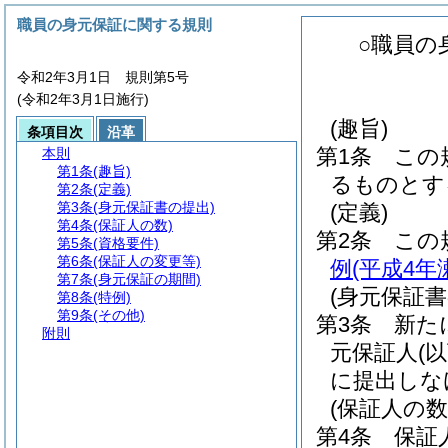
職員の身元保証に関する規則
○職員の
令和2年3月1日 規則第5号
(令和2年3月1日施行)
(趣旨)
条項目次
沿革
第1条
この
本則
第1条
(趣旨)
るものとす
第2条
(定義)
第3条
(身元保証書の提出)
(定義)
第4条
(保証人の数)
第2条
この
第5条
(資格要件)
第6条
(保証人の変更等)
例
(平成4年
第7条
(身元保証の期間)
(身元保証書
第8条
(特例)
第9条
(その他)
第3条
新た
附則
元保証人
(
に提出しな
(保証人の数
第4条
保証