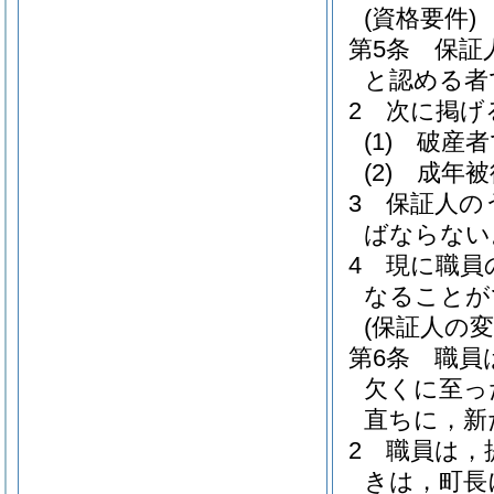
(資格要件)
第5条
保証
と認める者
2
次に掲げ
(1)
破産者
(2)
成年被
3
保証人の
ばならない
4
現に職員
なることが
(保証人の変
第6条
職員
欠くに至っ
直ちに，新
2
職員は，
きは，町長