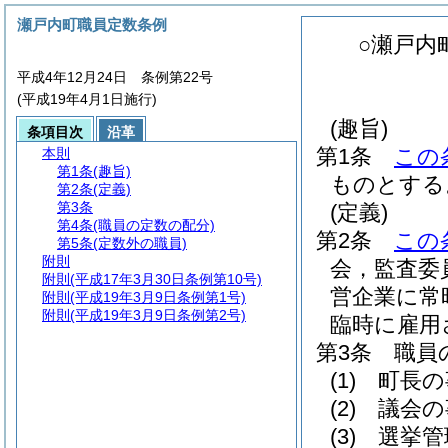
瀬戸内町職員定数条例
○瀬戸内
平成4年12月24日 条例第22号
(平成19年4月1日施行)
(趣旨)
条項目次
沿革
第1条
この
本則
第1条
(趣旨)
ものとする
第2条
(定義)
第3条
(定義)
第4条
(職員の定数の配分)
第2条
この
第5条
(定数外の職員)
附則
会，監査委
附則
(平成17年3月30日条例第10号)
営企業に常
附則
(平成19年3月9日条例第1号)
附則
(平成19年3月9日条例第2号)
臨時に雇用
第3条
職員
(1)
町長の
(2)
議会の
(3)
選挙管