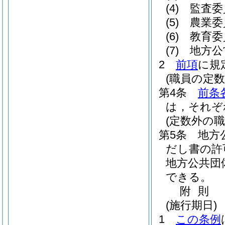
(4)
監査委
(5)
農業委
(6)
教育委
(7)
地方公
2
前項
に規
(職員の定数
第4条
前条
は，それぞ
(定数外の職
第5条
地方
だし書の許
地方公共団
できる。
附
則
(施行期日)
1
この条例