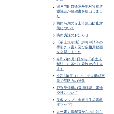
瀬戸内町自衛隊基地対策推進
協議会が要望書を提出しまし
た
梅雨時期の赤土等流出防止対
策について
防衛講話のお知らせ
【盛土規制法】許可申請等の
手引き（案）及び広報用動画
を公開しました
令和7年5月1日から「盛土規
制法」に基づく規制が始まり
ます
令和6年度コミュニティ助成事
業で消防力の強化
戸別受信機の電源確認・電池
交換について
災救マップ（未来共生災害救
援マップ）
九州電力送配電からのお知ら