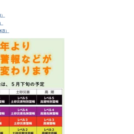
B）
）
KB）