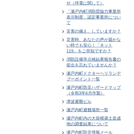
せ（停電に関して）
「瀬戸内町消防団協力事業所
表示制度」認定事業所につい
て
災害の備え、していますか？
災害時、あなたの声が届かな
い時でも安心！「ネット
119」をご存知ですか？
消防設備等点検結果報告書の
提出を忘れていませんか？
瀬戸内町ドクターヘリランデ
ブーポイント一覧
瀬戸内町防災ハザードマップ
（令和3年6月作製）
津波避難ビル
瀬戸内町避難場所一覧
瀬戸内町内の大規模盛土造成
地の調査結果について
瀬戸内町防災情報メール