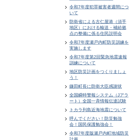
令和7年度犯罪被害者週間につ
いて
防衛省による古仁屋港（須手
地区）における輸送・補給拠
点の整備に係る住民説明会
令和7年度瀬戸内町防災訓練を
実施します
令和7年度第2回緊急地震速報
訓練について
地区防災計画をつくりましょ
う！
鎌田町長に防衛大臣感謝状
全国瞬時警報システム（Jアラ
ート）全国一斉情報伝達試験
トカラ列島近海地震について
呼んでください！防災勉強
会！国民保護勉強会！
令和7年度版瀬戸内町地域防災
計画