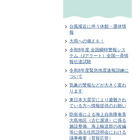
台風接近に伴う休館・運休情
報
大雨への備えを！
令和8年度 全国瞬時警報シス
テム（Jアラート）全国一斉情
報伝達試験
令和8年度緊急地震速報訓練に
ついて
気象の警報などが大きく変わ
ります
東日本大震災により避難され
ている方へ情報提供のお願い
防衛省による海上自衛隊奄美
大島地区（古仁屋港）に係る
施設整備、海上輸送群の改編
等に係る住民説明会における
議事概要（質疑応答）