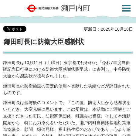
検索・
鹿児島県大島郡 瀬戸内町
共通メ
ニュー
更新日：2025年10月18日
鎌田町長に防衛大臣感謝状
鎌田町長は10月11日（土曜日）東京都で行われた「令和7年度自衛
隊記念日行事における防衛大臣感謝状贈呈式」に参列し、中谷防衛
大臣から感謝状が授与されました。
鎌田町長の防衛施設の安定的使用へ貢献した功績などが評価された
ものです。
鎌田町長は授与後のコメントで、「この度、防衛大臣から感謝状を
いただき、大変光栄に思います。この受賞は、本活動にご理解とご
支援くださった町民、防衛関係団体、町議会の皆様、そして本活動
開始から、特にお力添えをいただいた、瀬戸内町自衛隊基地対策推
進協議会 顧問 緑健児様、福山拓生様のおかげであり、心より感