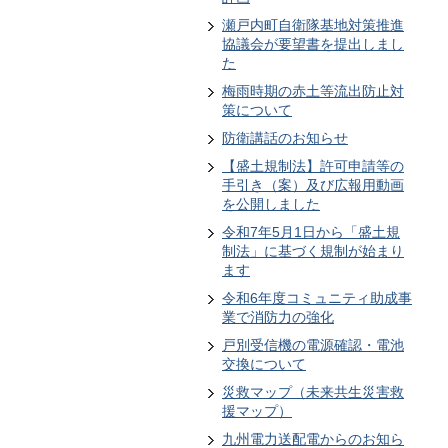
瀬戸内町自衛隊基地対策推進
協議会が要望書を提出しまし
た
梅雨時期の赤土等流出防止対
策について
防衛講話のお知らせ
【盛土規制法】許可申請等の
手引き（案）及び広報用動画
を公開しました
令和7年5月1日から「盛土規
制法」に基づく規制が始まり
ます
令和6年度コミュニティ助成事
業で消防力の強化
戸別受信機の電源確認・電池
交換について
災救マップ（未来共生災害救
援マップ）
九州電力送配電からのお知ら