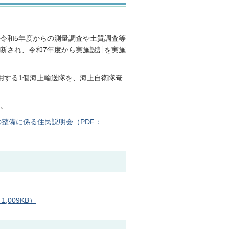
令和5年度からの測量調査や土質調査等
断され、令和7年度から実施設計を実施
用する1個海上輸送隊を、海上自衛隊奄
。
整備に係る住民説明会（PDF：
009KB）