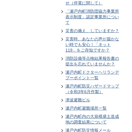
せ（停電に関して）
「瀬戸内町消防団協力事業所
表示制度」認定事業所につい
て
災害の備え、していますか？
災害時、あなたの声が届かな
い時でも安心！「ネット
119」をご存知ですか？
消防設備等点検結果報告書の
提出を忘れていませんか？
瀬戸内町ドクターヘリランデ
ブーポイント一覧
瀬戸内町防災ハザードマップ
（令和3年6月作製）
津波避難ビル
瀬戸内町避難場所一覧
瀬戸内町内の大規模盛土造成
地の調査結果について
瀬戸内町防災情報メール