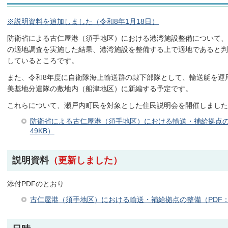
※説明資料を追加しました（令和8年1月18日）
防衛省による古仁屋港（須手地区）における港湾施設整備について、
の適地調査を実施した結果、港湾施設を整備する上で適地であると判
しているところです。
また、令和8年度に自衛隊海上輸送群の隷下部隊として、輸送艇を運
美基地分遣隊の敷地内（船津地区）に新編する予定です。
これらについて、瀬戸内町民を対象とした住民説明会を開催しました
防衛省による古仁屋港（須手地区）における輸送・補給拠点の
49KB）
説明資料
（更新しました）
添付PDFのとおり
古仁屋港（須手地区）における輸送・補給拠点の整備（PDF：1,