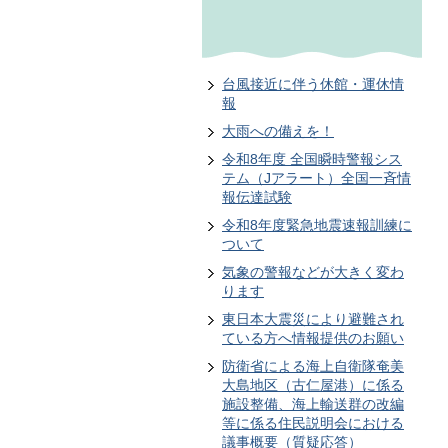
台風接近に伴う休館・運休情
報
大雨への備えを！
令和8年度 全国瞬時警報シス
テム（Jアラート）全国一斉情
報伝達試験
令和8年度緊急地震速報訓練に
ついて
気象の警報などが大きく変わ
ります
東日本大震災により避難され
ている方へ情報提供のお願い
防衛省による海上自衛隊奄美
大島地区（古仁屋港）に係る
施設整備、海上輸送群の改編
等に係る住民説明会における
議事概要（質疑応答）