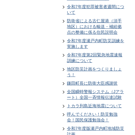
令和7年度犯罪被害者週間につ
いて
防衛省による古仁屋港（須手
地区）における輸送・補給拠
点の整備に係る住民説明会
令和7年度瀬戸内町防災訓練を
実施します
令和7年度第2回緊急地震速報
訓練について
地区防災計画をつくりましょ
う！
鎌田町長に防衛大臣感謝状
全国瞬時警報システム（Jアラ
ート）全国一斉情報伝達試験
トカラ列島近海地震について
呼んでください！防災勉強
会！国民保護勉強会！
令和7年度版瀬戸内町地域防災
計画