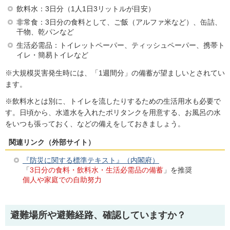
飲料水：3日分（1人1日3リットルが目安）
非常食：3日分の食料として、ご飯（アルファ米など）、缶詰、
干物、乾パンなど
生活必需品：トイレットペーパー、ティッシュペーパー、携帯ト
イレ・簡易トイレなど
※大規模災害発生時には、「1週間分」の備蓄が望ましいとされてい
ます。
※飲料水とは別に、トイレを流したりするための生活用水も必要で
す。日頃から、水道水を入れたポリタンクを用意する、お風呂の水
をいつも張っておく、などの備えをしておきましょう。
関連リンク（外部サイト）
『防災に関する標準テキスト』（内閣府）
「
3日分の食料・飲料水・生活必需品の備蓄
」を推奨
個人や家庭での自助努力
避難場所や避難経路、確認していますか？