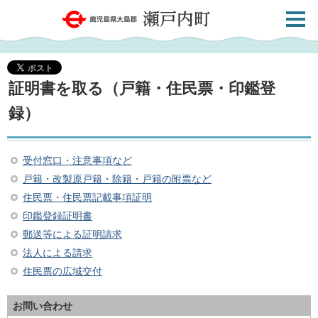
検索・
鹿児島県大島郡 瀬戸内町
共通メ
ニュー
証明書を取る（戸籍・住民票・印鑑登
録）
受付窓口・注意事項など
戸籍・改製原戸籍・除籍・戸籍の附票など
住民票・住民票記載事項証明
印鑑登録証明書
郵送等による証明請求
法人による請求
住民票の広域交付
お問い合わせ