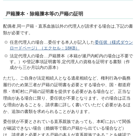
戸籍謄本・除籍謄本等の戸籍の証明
配偶者,同一戸籍・直系血族以外の代理人が請求する場合は,下記の書
類が必要です。
任意代理人の場合…委任する本人が記入した
委任状（様式ダウン
ロードページ）（エクセル：18KB）
法定代理人の場合…戸籍謄本（本籍が瀬戸内町内の場合は不要で
す。）や登記事項証明書等,定代理人の資格を証明する書類（作
成から三か月以内の原本）
ただし、ご自身が法定相続人となる遺産相続など、権利行為や義務
履行のため第三者が戸籍の証明書を必要とする場合や、国・都道府
県・市町村に戸籍の証明書を提供する必要がある場合など、正当な
理由がある場合に限り、委任状が不要となります。その場合は正当
な理由があることを、請求書に詳しく書いていただく必要があるほ
か、追加の書類を求められることがあります。
委任状が不要とされている直系親族であっても、本町において関係
が確認できない場合（婚姻等で親の戸籍から出ている場合など）
は、請求者と必要とする戸籍の本人が直系親族であることを確認で