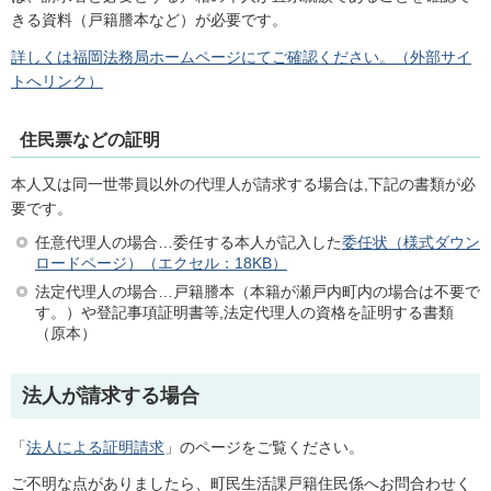
きる資料（戸籍謄本など）が必要です。
詳しくは福岡法務局ホームページにてご確認ください。（外部サイ
トへリンク）
住民票などの証明
本人又は同一世帯員以外の代理人が請求する場合は,下記の書類が必
要です。
任意代理人の場合…委任する本人が記入した
委任状（様式ダウン
ロードページ）（エクセル：18KB）
法定代理人の場合…戸籍謄本（本籍が瀬戸内町内の場合は不要で
す。）や登記事項証明書等,法定代理人の資格を証明する書類
（原本）
法人が請求する場合
「
法人による証明請求
」のページをご覧ください。
ご不明な点がありましたら、町民生活課戸籍住民係へお問合わせく