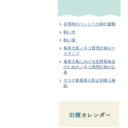
災害時のペットとの同行避難
飼い犬
飼い猫
奄美大島ノネコ管理計画ロー
ドマップ
奄美大島における生態系保全
のためのノネコ管理計画の公
表
ヤスデ家屋侵入防止剤購入補
助