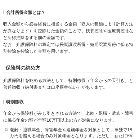
合計所得金額とは？
収入金額から必要経費に相当する金額（収入の種類により計算方法
が異なります）を控除した金額のことで、扶養控除や医療費控除な
ど所得控除をする前の金額です。
なお、介護保険料の算定では長期譲渡所得・短期譲渡所得に係る特
別控除を控除した金額を用います。
保険料の納め方
介護保険料を納める方法として、特別徴収（年金からの天引き）と
普通徴収（納付書または口座振替払い）があります。
特別徴収
年金から保険料が差し引きされる方法で、老齢・退職・遺族・障害
に係る年金の額が年額18万円以上の方が対象になります。
老齢・退職年金、障害年金や遺族年金を対象として、単独で18
万円を超える場合のみ対象年金となります。ただし、新たに65