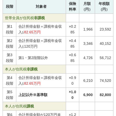
保険
月額
年税額
段階
対象者
料率
（円）
（円）
世帯全員が住民税
非課税
第1
合計所得金額＋課税年金収
×0.2
1,966
23,592
段階
入≦
82.65万円
85
第2
合計所得金額＋課税年金収
×0.4
3,346
40,152
段階
入≦120万円
85
第3
×0.6
第1・第2段階以外
4,726
56,712
段階
85
本人が住民税
非課税
第4
合計所得金額＋課税年金収
×0.9
6,210
74,520
段階
入≦
82.65万円
0
第5
×1.0
上記以外※基準額
6,900
82,800
段階
0
本人が住民税
課税
第6
合計所得金額が120万円未
×1.2