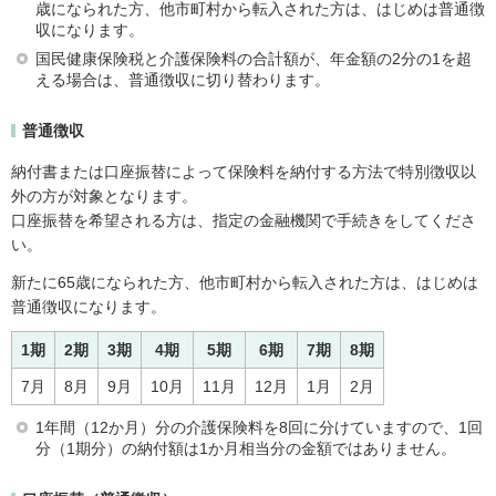
歳になられた方、他市町村から転入された方は、はじめは普通徴
収になります。
国民健康保険税と介護保険料の合計額が、年金額の2分の1を超
える場合は、普通徴収に切り替わります。
普通徴収
納付書または口座振替によって保険料を納付する方法で特別徴収以
外の方が対象となります。
口座振替を希望される方は、指定の金融機関で手続きをしてくださ
い。
新たに65歳になられた方、他市町村から転入された方は、はじめは
普通徴収になります。
1期
2期
3期
4期
5期
6期
7期
8期
7月
8月
9月
10月
11月
12月
1月
2月
1年間（12か月）分の介護保険料を8回に分けていますので、1回
分（1期分）の納付額は1か月相当分の金額ではありません。