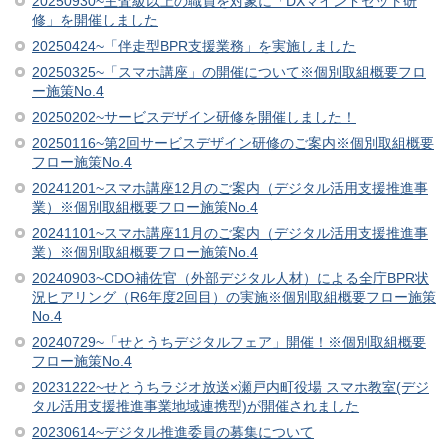
20250930~主査級以上の職員を対象に「DXマインドセット研
修」を開催しました
20250424~「伴走型BPR支援業務」を実施しました
20250325~「スマホ講座」の開催について※個別取組概要フロ
ー施策No.4
20250202~サービスデザイン研修を開催しました！
20250116~第2回サービスデザイン研修のご案内※個別取組概要
フロー施策No.4
20241201~スマホ講座12月のご案内（デジタル活用支援推進事
業）※個別取組概要フロー施策No.4
20241101~スマホ講座11月のご案内（デジタル活用支援推進事
業）※個別取組概要フロー施策No.4
20240903~CDO補佐官（外部デジタル人材）による全庁BPR状
況ヒアリング（R6年度2回目）の実施※個別取組概要フロー施策
No.4
20240729~「せとうちデジタルフェア」開催！※個別取組概要
フロー施策No.4
20231222~せとうちラジオ放送×瀬戸内町役場 スマホ教室(デジ
タル活用支援推進事業地域連携型)が開催されました
20230614~デジタル推進委員の募集について