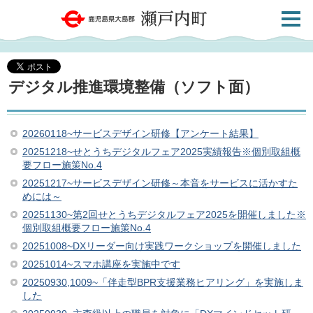
検索・
鹿児島県大島郡 瀬戸内町
共通メ
ニュー
デジタル推進環境整備（ソフト面）
20260118~サービスデザイン研修【アンケート結果】
20251218~せとうちデジタルフェア2025実績報告※個別取組概
要フロー施策No.4
20251217~サービスデザイン研修～本音をサービスに活かすた
めには～
20251130~第2回せとうちデジタルフェア2025を開催しました※
個別取組概要フロー施策No.4
20251008~DXリーダー向け実践ワークショップを開催しました
20251014~スマホ講座を実施中です
20250930,1009~「伴走型BPR支援業務ヒアリング」を実施しま
した