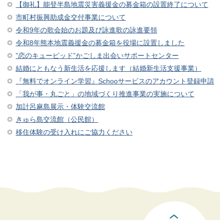
【御礼】能登半島地震災害義援金の募金箱の設置終了について
市町村振興助成金交付事業について
令和9年の歌会始のお題及び詠進歌の詠進要領
令和8年熊本地震義援金の募金箱を役場に設置しました
”恋のキューピッド”かごしま出会いサポートセンター
結婚にともなう新生活を応援します（結婚新生活支援事業）
『無料でオンライン学習』Schooサービスのアカウント登録申請
「我が事・丸ごと」の地域づくり推進事業の実施について
加計呂麻島展示・体験交流館
きゅら島交流館（公民館）
移住体験の受け入れにご協力ください