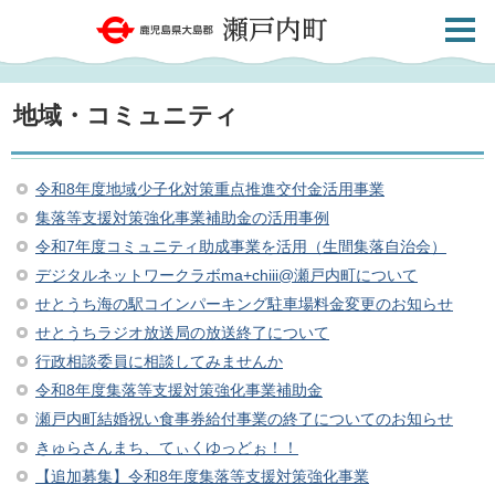
検索・
鹿児島県大島郡 瀬戸内町
共通メ
ニュー
地域・コミュニティ
令和8年度地域少子化対策重点推進交付金活用事業
集落等支援対策強化事業補助金の活用事例
令和7年度コミュニティ助成事業を活用（生間集落自治会）
デジタルネットワークラボma+chiii@瀬戸内町について
せとうち海の駅コインパーキング駐車場料金変更のお知らせ
せとうちラジオ放送局の放送終了について
行政相談委員に相談してみませんか
令和8年度集落等支援対策強化事業補助金
瀬戸内町結婚祝い食事券給付事業の終了についてのお知らせ
きゅらさんまち、てぃくゆっどぉ！！
【追加募集】令和8年度集落等支援対策強化事業