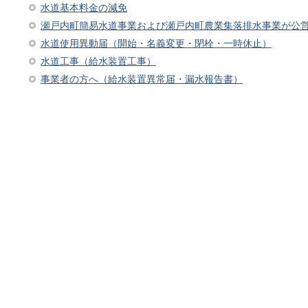
水道基本料金の減免
瀬戸内町簡易水道事業および瀬戸内町農業集落排水事業が公
水道使用異動届（開始・名義変更・閉栓・一時休止）
水道工事（給水装置工事）
事業者の方へ（給水装置異常届・漏水報告書）