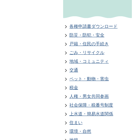
各種申請書ダウンロード
防災・防犯・安全
戸籍・住民の手続き
ごみ・リサイクル
地域・コミュニティ
交通
ペット・動物・害虫
税金
人権・男女共同参画
社会保障・税番号制度
上水道・簡易水道関係
住まい
環境・自然