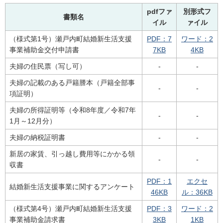
pdfファ
別形式フ
書類名
イル
ァイル
（様式第1号）瀬戸内町結婚新生活支援
PDF：7
ワード：2
事業補助金交付申請書
7KB
4KB
夫婦の住民票（写し可）
-
-
夫婦の記載のある戸籍謄本（戸籍全部事
-
-
項証明）
夫婦の所得証明等（令和8年度／令和7年
-
-
1月～12月分）
夫婦の納税証明書
-
-
新居の家賃、引っ越し費用等にかかる領
-
-
収書
PDF：1
エクセ
結婚新生活支援事業に関するアンケート
46KB
ル：36KB
（様式第4号）瀬戸内町結婚新生活支援
PDF：3
ワード：2
事業補助金請求書
3KB
1KB