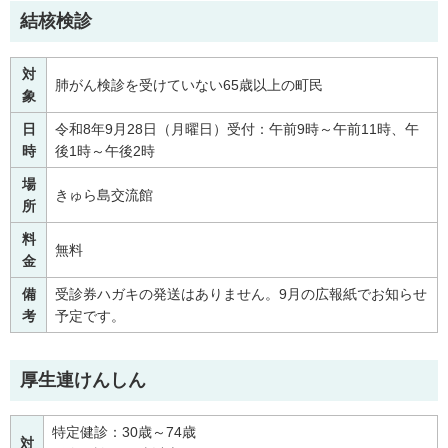
結核検診
対
肺がん検診を受けていない65歳以上の町民
象
日
令和8年9月28日（月曜日）受付：午前9時～午前11時、午
時
後1時～午後2時
場
きゅら島交流館
所
料
無料
金
備
受診券ハガキの発送はありません。9月の広報紙でお知らせ
考
予定です。
厚生連けんしん
特定健診：30歳～74歳
対