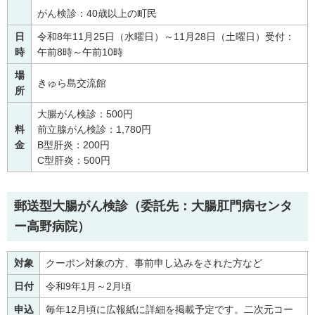
がん検診：40歳以上の町民
日
令和8年11月25日（水曜日）～11月28日（土曜日）受付：
時
午前8時～午前10時
場
きゅら島交流館
所
大腸がん検診：500円
料
前立腺がん検診：1,780円
金
B型肝炎：200円
C型肝炎：500円
郵送型大腸がん検診（委託先：大腸肛門病センタ
ー高野病院）
対象
クーポン対象の方、事前申し込みをされた方など
日付
令和9年1月～2月頃
申込
毎年12月頃に広報紙に詳細を掲載予定です。二次元コー