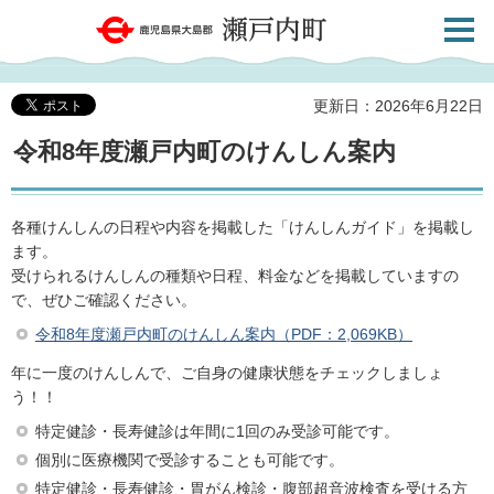
検索・
鹿児島県大島郡 瀬戸内町
共通メ
ニュー
更新日：2026年6月22日
令和8年度瀬戸内町のけんしん案内
各種けんしんの日程や内容を掲載した「けんしんガイド」を掲載し
ます。
受けられるけんしんの種類や日程、料金などを掲載していますの
で、ぜひご確認ください。
令和8年度瀬戸内町のけんしん案内（PDF：2,069KB）
年に一度のけんしんで、ご自身の健康状態をチェックしましょ
う！！
特定健診・長寿健診は年間に1回のみ受診可能です。
個別に医療機関で受診することも可能です。
特定健診・長寿健診・胃がん検診・腹部超音波検査を受ける方