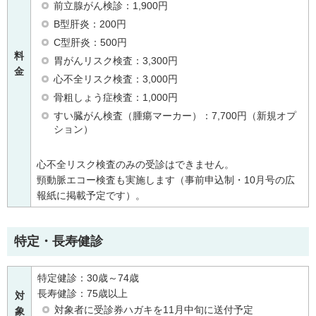
前立腺がん検診：1,900円
B型肝炎：200円
C型肝炎：500円
料
胃がんリスク検査：3,300円
金
心不全リスク検査：3,000円
骨粗しょう症検査：1,000円
すい臓がん検査（腫瘍マーカー）：7,700円（新規オプ
ション）
心不全リスク検査のみの受診はできません。
頸動脈エコー検査も実施します（事前申込制・10月号の広
報紙に掲載予定です）。
特定・長寿健診
特定健診：30歳～74歳
長寿健診：75歳以上
対
対象者に受診券ハガキを11月中旬に送付予定
象