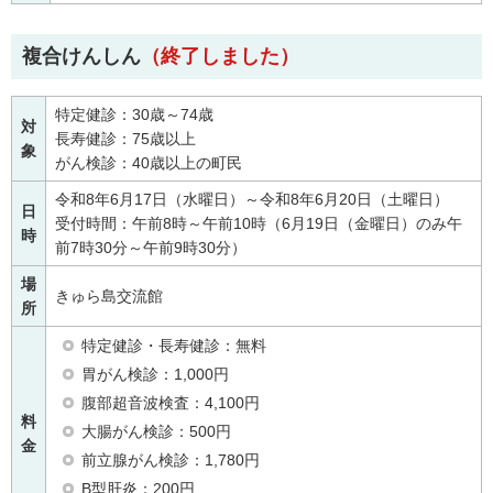
複合けんしん
（終了しました）
特定健診：30歳～74歳
対
長寿健診：75歳以上
象
がん検診：40歳以上の町民
令和8年6月17日（水曜日）～令和8年6月20日（土曜日）
日
受付時間：午前8時～午前10時（6月19日（金曜日）のみ午
時
前7時30分～午前9時30分）
場
きゅら島交流館
所
特定健診・長寿健診：無料
胃がん検診：1,000円
腹部超音波検査：4,100円
料
大腸がん検診：500円
金
前立腺がん検診：1,780円
B型肝炎：200円