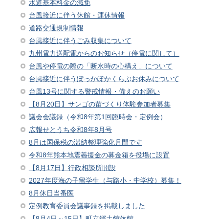
水道基本料金の減免
台風接近に伴う休館・運休情報
道路交通規制情報
台風接近に伴うごみ収集について
九州電力送配電からのお知らせ（停電に関して）
台風や停電の際の「断水時の心構え」について
台風接近に伴うぽっかぽかくらぶお休みについて
台風13号に関する警戒情報・備えのお願い
【8月20日】サンゴの苗づくり体験参加者募集
議会会議録（令和8年第1回臨時会・定例会）
広報せとうち令和8年8月号
8月は国保税の滞納整理強化月間です
令和8年熊本地震義援金の募金箱を役場に設置
【8月17日】行政相談所開設
2027年度海の子留学生（与路小・中学校）募集！
8月休日当番医
定例教育委員会議事録を掲載しました
【8月4日～15日】町立郷土館休館