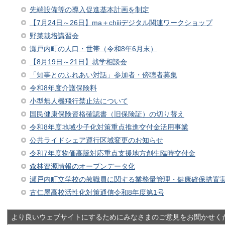
先端設備等の導入促進基本計画を制定
【7月24日～26日】ma＋chiiiデジタル関連ワークショップ
野菜栽培講習会
瀬戸内町の人口・世帯（令和8年6月末）
【8月19日～21日】就学相談会
「知事とのふれあい対話」参加者・傍聴者募集
令和8年度介護保険料
小型無人機飛行禁止法について
国民健康保険資格確認書（旧保険証）の切り替え
令和8年度地域少子化対策重点推進交付金活用事業
公共ライドシェア運行区域変更のお知らせ
令和7年度物価高騰対応重点支援地方創生臨時交付金
森林資源情報のオープンデータ化
瀬戸内町立学校の教職員に関する業務量管理・健康確保措置
古仁屋高校活性化対策通信令和8年度第1号
より良いウェブサイトにするためにみなさまのご意見をお聞かせく