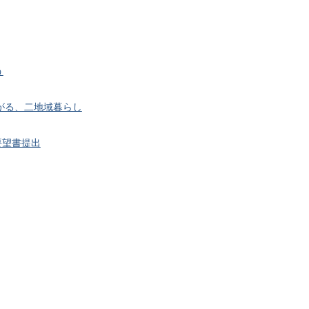
う
がる、二地域暮らし
要望書提出