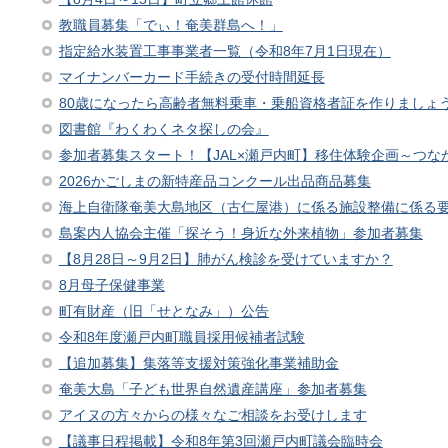
教職員募集「でぃ！奄美群島へ！」
指定給水装置工事事業者一覧（令和8年7月1日現在）
マイナンバーカード手続きの受付時間延長
80歳になったら高齢者無料乗車・乗船資格者証を作りましょ
図書館『わくわくネタ探しの会』
参加者募集スタート！【JAL×瀬戸内町】移住体験企画～つな
2026かごしまの新特産品コンクール出品商品募集
海上自衛隊奄美大島地区（古仁屋港）に係る施設整備に係る
島案内人協会主催「探そう！身近な外来植物」参加者募集
【8月28日～9月2日】肺がん検診を受けていますか？
8月母子保健事業
町有財産（旧「せとなみ」）公告
令和8年度瀬戸内町職員採用候補者試験
【追加募集】集落等支援対策強化事業補助金
奄美大島「子ども世界自然遺産講座」参加者募集
アイヌの方々からの様々なご相談をお受けします
【議事日程掲載】令和8年第3回瀬戸内町議会臨時会