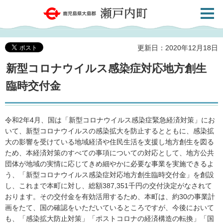
検索・
鹿児島県大島郡 瀬戸内町
共通メ
ニュー
更新日：2020年12月18日
新型コロナウイルス感染症対応地方創生
臨時交付金
令和2年4月、国は「新型コロナウイルス感染症緊急経済対策」にお
いて、新型コロナウイルスの感染拡大を防止するとともに、感染拡
大の影響を受けている地域経済や住民生活を支援し地方創生を図る
ため、本経済対策のすべての事項についての対応として、地方公共
団体が地域の実情に応じてきめ細やかに必要な事業を実施できるよ
う、「新型コロナウイルス感染症対応地方創生臨時交付金」を創設
し、これまで本町に対し、総額387,351千円の交付決定がなされて
おります。その交付金を有効活用するため、本町は、約30の事業計
画をたて、国の確認をいただいているところですが、今後において
も、「感染拡大防止対策」「ポストコロナの経済構造の転換」「国