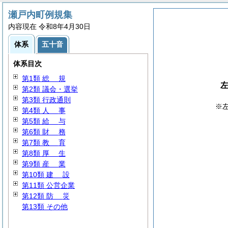
瀬戸内町例規集
内容現在 令和8年4月30日
体系
五十音
体系目次
第1類
総
規
第2類 議会・選挙
第3類 行政通則
※
第4類
人
事
第5類
給
与
第6類
財
務
第7類
教
育
第8類
厚
生
第9類
産
業
第10類
建
設
第11類 公営企業
第12類
防
災
第13類 その他