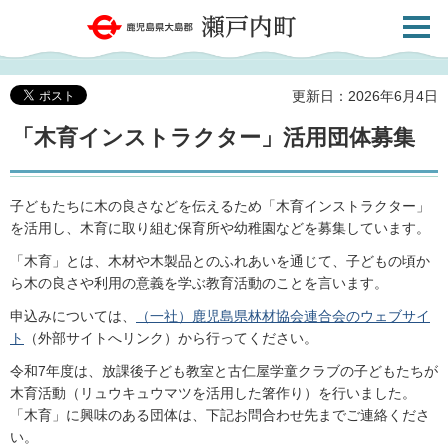
検索・
鹿児島県大島郡 瀬戸内町
共通メ
ニュー
更新日：2026年6月4日
「木育インストラクター」活用団体募集
子どもたちに木の良さなどを伝えるため「木育インストラクター」
を活用し、木育に取り組む保育所や幼稚園などを募集しています。
「木育」とは、木材や木製品とのふれあいを通じて、子どもの頃か
ら木の良さや利用の意義を学ぶ教育活動のことを言います。
申込みについては、
（一社）鹿児島県林材協会連合会のウェブサイ
ト
（外部サイトへリンク）から行ってください。
令和7年度は、放課後子ども教室と古仁屋学童クラブの子どもたちが
木育活動（リュウキュウマツを活用した箸作り）を行いました。
「木育」に興味のある団体は、下記お問合わせ先までご連絡くださ
い。