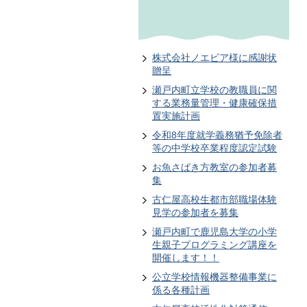
株式会社ノエビア様に感謝状
贈呈
瀬戸内町立学校の教職員に関
する業務量管理・健康確保措
置実施計画
令和8年度就学義務猶予免除者
等の中学校卒業程度認定試験
お魚さばき方教室の参加者募
集
古仁屋高校生都市部職場体験
見学の参加者を募集
瀬戸内町で鹿児島大学の小学
生親子プログラミング講座を
開催します！！
公立学校情報機器整備事業に
係る各種計画