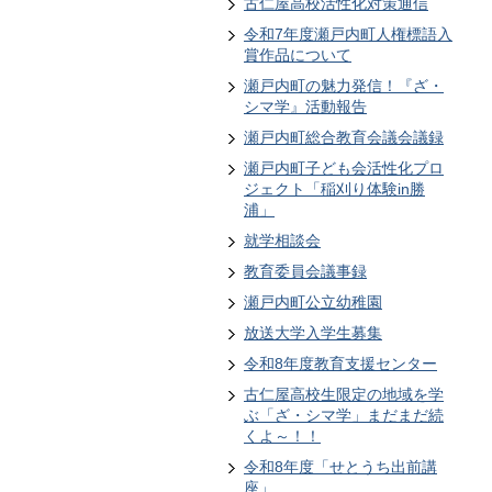
古仁屋高校活性化対策通信
令和7年度瀬戸内町人権標語入
賞作品について
瀬戸内町の魅力発信！『ざ・
シマ学』活動報告
瀬戸内町総合教育会議会議録
瀬戸内町子ども会活性化プロ
ジェクト「稲刈り体験in勝
浦」
就学相談会
教育委員会議事録
瀬戸内町公立幼稚園
放送大学入学生募集
令和8年度教育支援センター
古仁屋高校生限定の地域を学
ぶ「ざ・シマ学」まだまだ続
くよ～！！
令和8年度「せとうち出前講
座」