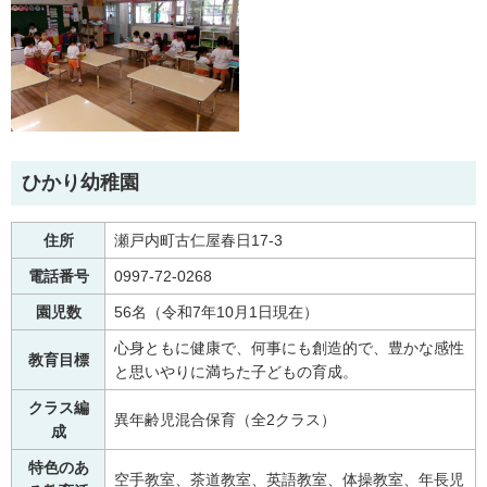
ひかり幼稚園
住所
瀬戸内町古仁屋春日17-3
電話番号
0997-72-0268
園児数
56名（令和7年10月1日現在）
心身ともに健康で、何事にも創造的で、豊かな感性
教育目標
と思いやりに満ちた子どもの育成。
クラス編
異年齢児混合保育（全2クラス）
成
特色のあ
空手教室、茶道教室、英語教室、体操教室、年長児