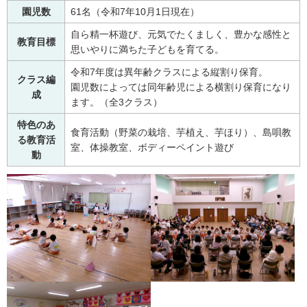
園児数
61名（令和7年10月1日現在）
自ら精一杯遊び、元気でたくましく、豊かな感性と
教育目標
思いやりに満ちた子どもを育てる。
令和7年度は異年齢クラスによる縦割り保育。
クラス編
園児数によっては同年齢児による横割り保育になり
成
ます。（全3クラス）
特色のあ
食育活動（野菜の栽培、芋植え、芋ほり）、島唄教
る教育活
室、体操教室、ボディーペイント遊び
動