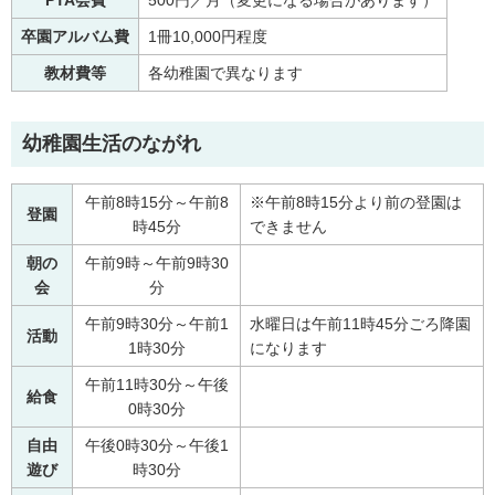
PTA会費
500円／月（変更になる場合があります）
卒園アルバム費
1冊10,000円程度
教材費等
各幼稚園で異なります
幼稚園生活のながれ
午前8時15分～午前8
※午前8時15分より前の登園は
登園
時45分
できません
朝の
午前9時～午前9時30
会
分
午前9時30分～午前1
水曜日は午前11時45分ごろ降園
活動
1時30分
になります
午前11時30分～午後
給食
0時30分
自由
午後0時30分～午後1
遊び
時30分