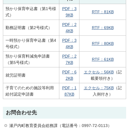
預かり保育申込書（第1号様
PDF：3
RTF：81KB
式）
9KB
PDF：2
勤務証明書（第2号様式）
RTF：69KB
4KB
一時預かり保育申込書（第4
PDF：3
RTF：80KB
号様式）
4KB
預かり保育料減免申請書
PDF：2
RTF：61KB
（第5号様式）
7KB
PDF：6
エクセル：56KB
（記
就労証明書
2KB
載要領付き）
子育てのための施設等利用
PDF：1
エクセル：75KB
（記
給付認定申請書
87KB
入例付き）
お問合わせ先
瀬戸内町教育委員会総務課（電話番号：0997-72-0113）