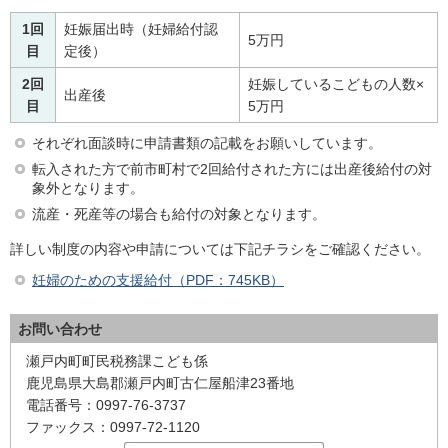
1回
妊娠届出時（妊婦給付認
5万円
目
定後）
2回
妊娠しているこどもの人数×
出産後
目
5万円
それぞれ面談時に申請書類の記載をお願いしています。
転入された方で前市町村で2回給付された方には出産後給付の対
象外となります。
流産・死産等の場合も給付の対象となります。
詳しい制度の内容や申請については下記チラシをご確認ください。
妊婦のための支援給付（PDF：745KB）
お問い合わせ
瀬戸内町町民税務課こども係
鹿児島県大島郡瀬戸内町古仁屋船津23番地
電話番号：0997-76-3737
ファックス：0997-72-1120