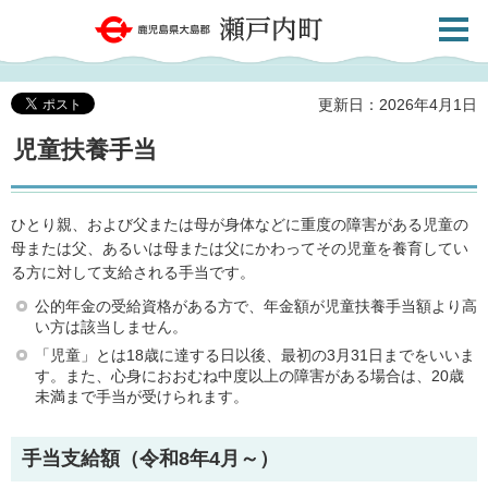
検索・
鹿児島県大島郡 瀬戸内町
共通メ
ニュー
更新日：2026年4月1日
児童扶養手当
ひとり親、および父または母が身体などに重度の障害がある児童の
母または父、あるいは母または父にかわってその児童を養育してい
る方に対して支給される手当です。
公的年金の受給資格がある方で、年金額が児童扶養手当額より高
い方は該当しません。
「児童」とは18歳に達する日以後、最初の3月31日までをいいま
す。また、心身におおむね中度以上の障害がある場合は、20歳
未満まで手当が受けられます。
手当支給額（令和8年4月～）