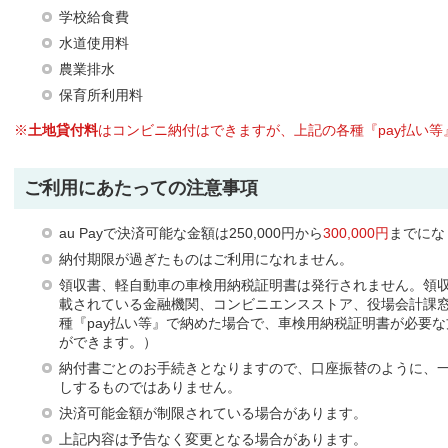
学校給食費
水道使用料
農業排水
保育所利用料
※
土地貸付料
はコンビニ納付はできますが、上記の各種『pay払い
ご利用にあたっての注意事項
au Payで決済可能な金額は250,000円から
300,000円
までにな
納付期限が過ぎたものはご利用になれません。
領収書、軽自動車の車検用納税証明書は発行されません。領
載されている金融機関、コンビニエンスストア、役場会計課
種『pay払い等』で納めた場合で、車検用納税証明書が必要
ができます。）
納付書ごとのお手続きとなりますので、口座振替のように、
しするものではありません。
決済可能金額が制限されている場合があります。
上記内容は予告なく変更となる場合があります。