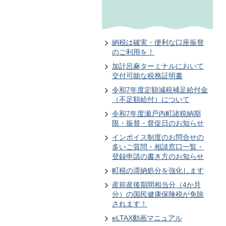
納税は確実・便利な口座振替
のご利用を！
加計呂麻ターミナルにおいて
交付可能な税務証明書
令和7年度定額減税補足給付金
（不足額給付）について
令和7年度瀬戸内町諸税納期
限・振替・督促日のお知らせ
インボイス制度のお問合せの
多いご質問・相談窓口一覧・
登録申請の書き方のお知らせ
町税の滞納処分を強化します
産前産後期間相当分（4か月
分）の国民健康保険税が免除
されます！
eLTAX動画マニュアル