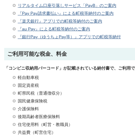
リアルタイム口座引落しサービス「PayB」のご案内
『Pay Pay請求書払い』による町税等納付のご案内
『楽天銀行』アプリでの町税等納付のご案内
『au Pay』による町税等納付のご案内
『銀行Pay（ゆうちょPay等）』アプリでの町税等納付
ご利用可能な税金、料金
「コンビニ収納用バーコード」が記載されている納付書で、ご利用で
軽自動車税
固定資産税
町県民税（普通徴収分）
国民健康保険税
介護保険料
後期高齢者医療保険料
住宅使用料（町営・教職員）
共益費（町営住宅）