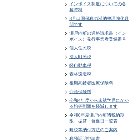
インボイス制度についての各
種資料
8月は国保税の滞納整理強化月
間です
瀬戸内町の適格請求書（イン
ボイス）発行事業者登録番号
個人住民税
法人町民税
軽自動車税
森林環境税
後期高齢者医療保険料
介護保険料
令和4年度から未就学児にかか
る均等割額を軽減します
令和8年度瀬戸内町諸税納期
限・振替・督促日一覧表
町税等納付方法のご案内
税務証明申請書