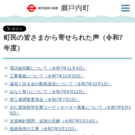
検索・
鹿児島県大島郡 瀬戸内町
共通メ
ニュー
町民の皆さまから寄せられた声（令和7
年度）
電話線切断について（令和7年11月4日）
工事看板について（令和7年10月20日）
議員と語る会の動画放送について（令和7年10月1日）
みなと祭りについて（令和7年8月12日）
第三者調査委員会（令和7年7月2日）
古仁屋⾼校学⽣寮コーディネーター募集について（令和7年6月3
0日）
水道検針期間 追加の見解（令和7年5月14日）
嘉徳海岸の工事（令和7年5月12日）