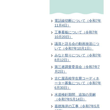
電話線切断について（令和7年
11月4日）
工事看板について（令和7年
10月20日）
議員と語る会の動画放送につ
いて（令和7年10月1日）
みなと祭りについて（令和7年
8月12日）
第三者調査委員会（令和7年7
月2日）
古仁屋⾼校学⽣寮コーディネ
ーター募集について（令和7年
6月30日）
水道検針期間 追加の見解
（令和7年5月14日）
嘉徳海岸の工事（令和7年5月