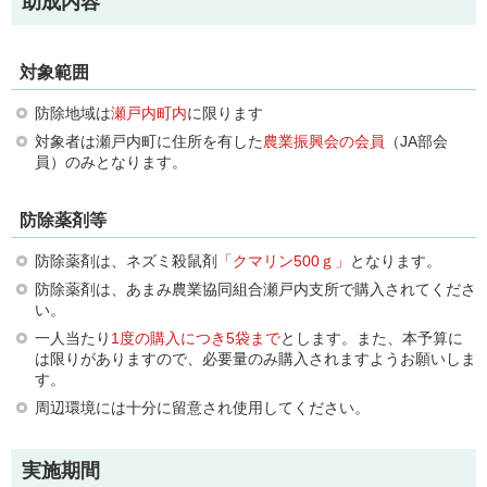
助成内容
対象範囲
防除地域は
瀬戸内町内
に限ります
対象者は瀬戸内町に住所を有した
農業振興会の会員
（JA部会
員）のみとなります。
防除薬剤等
防除薬剤は、ネズミ殺鼠剤
「クマリン500ｇ」
となります。
防除薬剤は、あまみ農業協同組合瀬戸内支所で購入されてくださ
い。
一人当たり
1度の購入につき5袋まで
とします。また、本予算に
は限りがありますので、必要量のみ購入されますようお願いしま
す。
周辺環境には十分に留意され使用してください。
実施期間