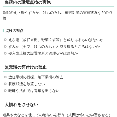
集落内の環境点検の実施
鳥獣のえさ場やすみか、けものみち、被害対策の実施状況などの点
検
点検の視点
えさ場（放任果樹、野菜くず等）と成り得るものはないか
すみか（ヤブ、けものみち）と成り得るところはないか
侵入防止柵の設置場所と管理状況は適切か
無意識の餌付けの禁止
放任果樹の伐採、落下果樹の除去
収穫残渣を放置しない
畦畔や法面では青草を出さない
人慣れをさせない
道具や犬などを使っての追払いを行う（人間は怖いと学習させる）