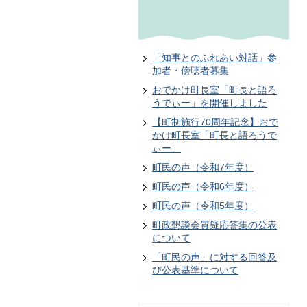
「知事とのふれあい対話」参
加者・傍聴者募集
おでかけ町長室「町長と語ろ
うでぃー」を開催しました
【町制施行70周年記念】おで
かけ町長室「町長と語ろうで
ぃー」
町民の声（令和7年度）
町民の声（令和6年度）
町民の声（令和5年度）
町政懇談会質疑応答集の公表
について
「町民の声」に対する回答及
び公表基準について