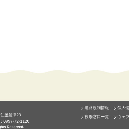
道路規制情報
個人
古仁屋船津23
役場窓口一覧
ウェ
997-72-1120
ts Reserved.