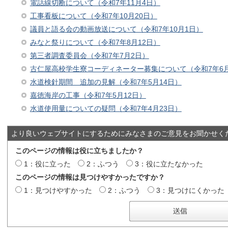
電話線切断について（令和7年11月4日）
工事看板について（令和7年10月20日）
議員と語る会の動画放送について（令和7年10月1日）
みなと祭りについて（令和7年8月12日）
第三者調査委員会（令和7年7月2日）
古仁屋⾼校学⽣寮コーディネーター募集について（令和7年6月
水道検針期間 追加の見解（令和7年5月14日）
嘉徳海岸の工事（令和7年5月12日）
水道使用量についての疑問（令和7年4月23日）
より良いウェブサイトにするためにみなさまのご意見をお聞かせく
このページの情報は役に立ちましたか？
1：役に立った
2：ふつう
3：役に立たなかった
このページの情報は見つけやすかったですか？
1：見つけやすかった
2：ふつう
3：見つけにくかった