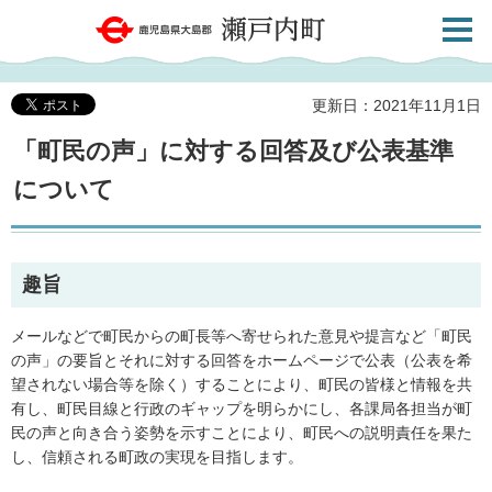
検索・
鹿児島県大島郡 瀬戸内町
共通メ
ニュー
更新日：2021年11月1日
「町民の声」に対する回答及び公表基準
について
趣旨
メールなどで町民からの町長等へ寄せられた意見や提言など「町民
の声」の要旨とそれに対する回答をホームページで公表（公表を希
望されない場合等を除く）することにより、町民の皆様と情報を共
有し、町民目線と行政のギャップを明らかにし、各課局各担当が町
民の声と向き合う姿勢を示すことにより、町民への説明責任を果た
し、信頼される町政の実現を目指します。