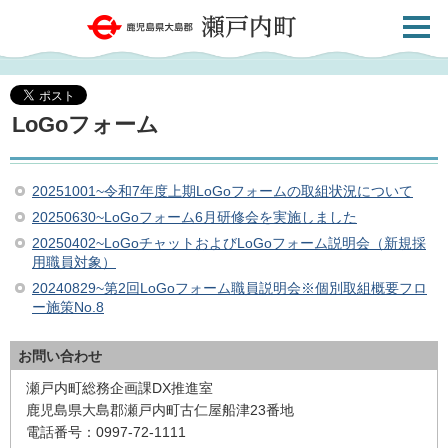
検索・
鹿児島県大島郡 瀬戸内町
共通メ
ニュー
LoGoフォーム
20251001~令和7年度上期LoGoフォームの取組状況について
20250630~LoGoフォーム6月研修会を実施しました
20250402~LoGoチャットおよびLoGoフォーム説明会（新規採
用職員対象）
20240829~第2回LoGoフォーム職員説明会※個別取組概要フロ
ー施策No.8
お問い合わせ
瀬戸内町総務企画課DX推進室
鹿児島県大島郡瀬戸内町古仁屋船津23番地
電話番号：0997-72-1111