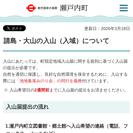
検索・
鹿児島県大島郡 瀬戸内町
共通メ
ニュー
更新日：2026年3月18日
請島・大山の入山（入域）について
入山にあたっては、町指定地域入山届に関する規則に基づく入山届
の提出が必要です。
自然を適切に保護し、良好な自然環境を保全するために、入山する
際には
「池地集落みのり会」の同行を義務
付けています。
入山希望日の
2週間前
までに入山届の提出をお済ませください。
入山届提出の流れ
1.瀬戸内町立図書館・郷土館へ入山希望の連絡（電話、フ