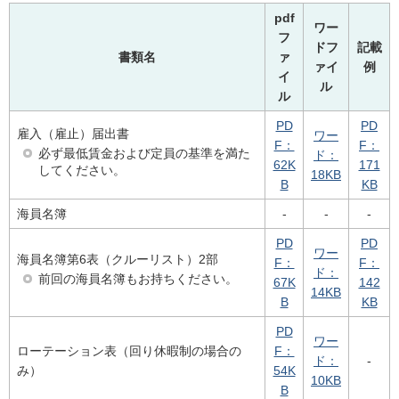
pdf
ワー
フ
ドフ
記載
書類名
ァ
ァイ
例
イ
ル
ル
PD
PD
雇入（雇止）届出書
ワー
F：
F：
必ず最低賃金および定員の基準を満た
ド：
62K
171
してください。
18KB
B
KB
海員名簿
-
-
-
PD
PD
ワー
海員名簿第6表（クルーリスト）2部
F：
F：
ド：
前回の海員名簿もお持ちください。
67K
142
14KB
B
KB
PD
ワー
ローテーション表（回り休暇制の場合の
F：
ド：
-
み）
54K
10KB
B