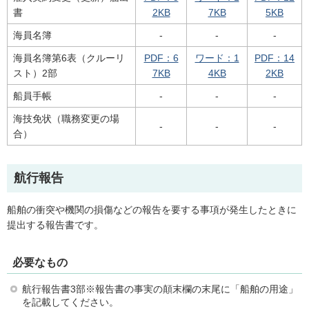
書
2KB
7KB
5KB
海員名簿
-
-
-
海員名簿第6表（クルーリ
PDF：6
ワード：1
PDF：14
スト）2部
7KB
4KB
2KB
船員手帳
-
-
-
海技免状（職務変更の場
-
-
-
合）
航行報告
船舶の衝突や機関の損傷などの報告を要する事項が発生したときに
提出する報告書です。
必要なもの
航行報告書3部※報告書の事実の顛末欄の末尾に「船舶の用途」
を記載してください。