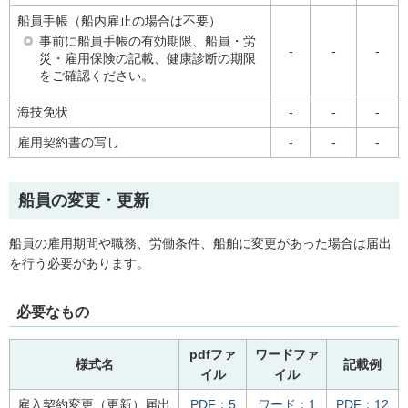
船員手帳（船内雇止の場合は不要）
事前に船員手帳の有効期限、船員・労
-
-
-
災・雇用保険の記載、健康診断の期限
をご確認ください。
海技免状
-
-
-
雇用契約書の写し
-
-
-
船員の変更・更新
船員の雇用期間や職務、労働条件、船舶に変更があった場合は届出
を行う必要があります。
必要なもの
pdfファ
ワードファ
様式名
記載例
イル
イル
雇入契約変更（更新）届出
PDF：5
ワード：1
PDF：12